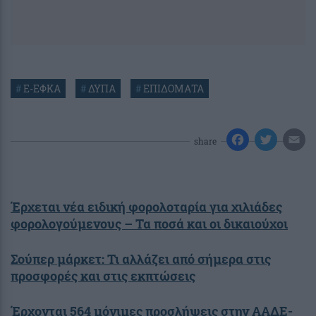
#
E-ΕΦΚΑ
#
ΔΥΠΑ
#
ΕΠΙΔΟΜΑΤΑ
share
Έρχεται νέα ειδική φορολοταρία για χιλιάδες
φορολογούμενους – Τα ποσά και οι δικαιούχοι
Σούπερ μάρκετ: Τι αλλάζει από σήμερα στις
προσφορές και στις εκπτώσεις
Έρχονται 564 μόνιμες προσλήψεις στην ΑΑΔΕ-