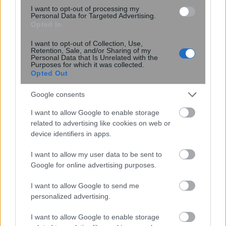
διατηρείται πάντα αδύνατη: «Τρώω
I want to opt-out of processing my
Personal Data for Targeted Advertising.
ελάφι και βίσονα για ...
Opted In
I want to opt-out of Collection, Use,
Retention, Sale, and/or Sharing of my
Personal Data that Is Unrelated with the
Purposes for which it was collected.
Opted Out
Google consents
I want to allow Google to enable storage
related to advertising like cookies on web or
device identifiers in apps.
I want to allow my user data to be sent to
Google for online advertising purposes.
Νέα τεχνική αποκαλύπτει με ακρίβεια
I want to allow Google to send me
νανομέτρου τη συμπεριφορά 2D
personalized advertising.
υλικών
I want to allow Google to enable storage