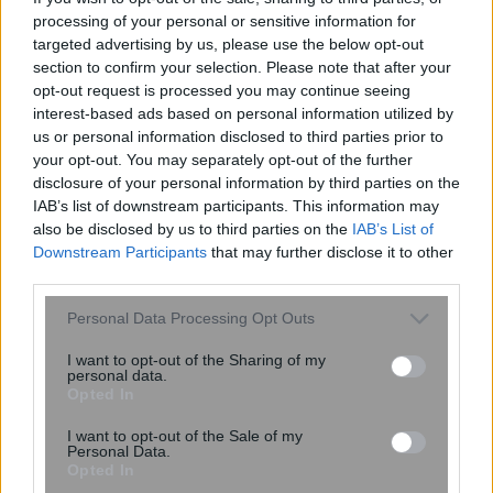
processing of your personal or sensitive information for
targeted advertising by us, please use the below opt-out
section to confirm your selection. Please note that after your
opt-out request is processed you may continue seeing
interest-based ads based on personal information utilized by
Δυσκολεύεστε να παρκάρετε; Πότε
us or personal information disclosed to third parties prior to
μπορεί να είναι σύμπτωμα άνοιας –
your opt-out. You may separately opt-out of the further
Εμφανίζεται πριν την απώλεια
disclosure of your personal information by third parties on the
μνήμης
IAB’s list of downstream participants. This information may
also be disclosed by us to third parties on the
IAB’s List of
Downstream Participants
that may further disclose it to other
third parties.
Please note that this website/app uses one or more Google
Personal Data Processing Opt Outs
services and may gather and store information including but
not limited to your visit or usage behaviour. You may click to
I want to opt-out of the Sharing of my
personal data.
grant or deny consent to Google and its third-party tags to
Opted In
use your data for below specified purposes in below Google
consent section.
I want to opt-out of the Sale of my
Personal Data.
Miranda Kerr: Η περίεργη διατροφή
Opted In
που ακολουθεί το supermodel για να