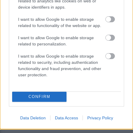
related to analytics like cookies on web or
device identifiers in apps.
I want to allow Google to enable storage
related to functionality of the website or app.
I want to allow Google to enable storage
related to personalization.
I want to allow Google to enable storage
Ψεύτικα PDF και εφαρμογές
related to security, including authentication
συνομιλίας μετατρέπουν υπολογιστές
functionality and fraud prevention, and other
και Android σε εργαλεία
user protection.
κατασκοπείας
CONFIRM
Data Deletion
Data Access
Privacy Policy