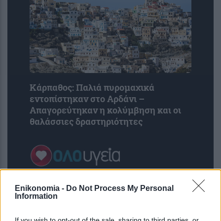
Κάρπαθος: Παλιά πυρομαχικά
εντοπίστηκαν στο Αρδάνι –
Απαγορεύτηκαν η κολύμβηση και οι
θαλάσσιες δραστηριότητες
Enikonomia -
Do Not Process My Personal
Information
If you wish to opt-out of the sale, sharing to third parties, or