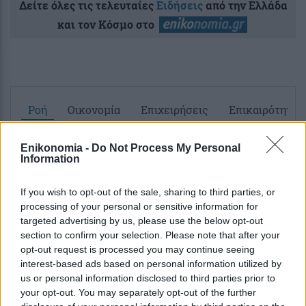
Δείτε όλες τις τελευταίες
Ειδήσεις
από την Ελλάδα
και τον Κόσμο στο
Ροή
Οικονομία
Επιχειρήσεις
Επικαιρότητα
2 ώρες πριν
Enikonomia -
Do Not Process My Personal
Information
Αποζημιώσεις για πυρόπληκτους: Ποιοι
θα μπορούν να καταθέσουν αίτηση από
If you wish to opt-out of the sale, sharing to third parties, or
αύριο
processing of your personal or sensitive information for
targeted advertising by us, please use the below opt-out
12 ώρες πριν
section to confirm your selection. Please note that after your
Δημόσιο: Πάνω από 30.000 προσλήψεις
opt-out request is processed you may continue seeing
interest-based ads based on personal information utilized by
στον σχεδιασμό για το 2027 – Οι
us or personal information disclosed to third parties prior to
προτεραιότητες και η κατανομή των...
your opt-out. You may separately opt-out of the further