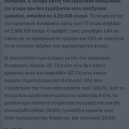
δυναμικό, ή «άτομα εκτός του εργατικού δυναμικού»
(τα άτομα που δεν εργάζονται ούτε αναζητούν
εργασία), ανήλθαν σε 4.211.638 άτομα
. Τα άτομα εκτός
του εργατικού δυναμικού κάτω των 75 ετών, ανήλθαν
σε 2.958.916 άτομα. Ο αριθμός τους μειώθηκε 1,4% σε
σχέση με το προηγούμενο τρίμηνο και 3,5% σε σχέση με
το αντίστοιχο τρίμηνο του προηγούμενου έτους.
Η πλειονότητα των ατόμων εκτός του εργατικού
δυναμικού, ηλικίας 15- 74 ετών, είτε δεν έχουν
εργαστεί ποτέ στο παρελθόν (47,3%) είτε έχουν
περάσει περισσότερα από 8 έτη από τότε που
σταμάτησαν την τελευταία εργασία τους (28,1%). Από τα
άτομα που εργάστηκαν μέσα στα τελευταία 8 έτη, το
μεγαλύτερο ποσοστό σταμάτησε να εργάζεται επειδή
συνταξιοδοτήθηκε (59,8%), ή επειδή η εργασία τους
ήταν περιορισμένης διάρκειας και τελείωσε (18,6%).