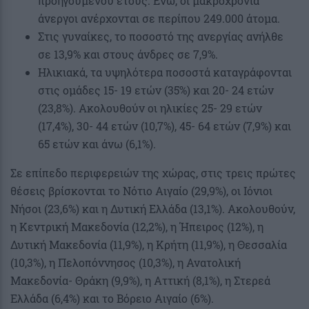
προηγούμενου έτους. Ενώ, οι μακροχρόνια
άνεργοι ανέρχονται σε περίπου 249.000 άτομα.
Στις γυναίκες, το ποσοστό της ανεργίας ανήλθε
σε 13,9% και στους άνδρες σε 7,9%.
Ηλικιακά, τα υψηλότερα ποσοστά καταγράφονται
στις ομάδες 15- 19 ετών (35%) και 20- 24 ετών
(23,8%). Ακολουθούν οι ηλικίες 25- 29 ετών
(17,4%), 30- 44 ετών (10,7%), 45- 64 ετών (7,9%) και
65 ετών και άνω (6,1%).
Σε επίπεδο περιφερειών της χώρας, στις τρεις πρώτες
θέσεις βρίσκονται το Νότιο Αιγαίο (29,9%), οι Ιόνιοι
Νήσοι (23,6%) και η Δυτική Ελλάδα (13,1%). Ακολουθούν,
η Κεντρική Μακεδονία (12,2%), η Ήπειρος (12%), η
Δυτική Μακεδονία (11,9%), η Κρήτη (11,9%), η Θεσσαλία
(10,3%), η Πελοπόννησος (10,3%), η Ανατολική
Μακεδονία- Θράκη (9,9%), η Αττική (8,1%), η Στερεά
Ελλάδα (6,4%) και το Βόρειο Αιγαίο (6%).