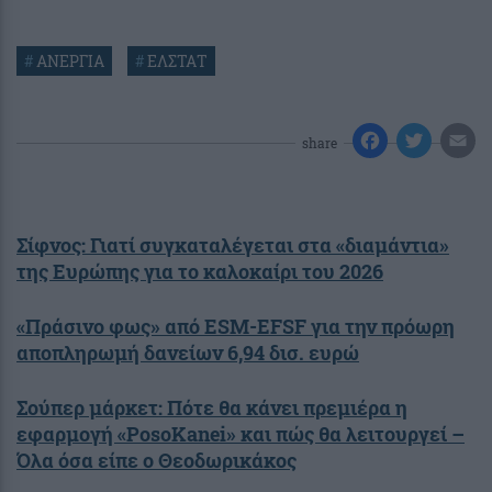
#
ΑΝΕΡΓΙΑ
#
ΕΛΣΤΑΤ
share
Σίφνος: Γιατί συγκαταλέγεται στα «διαμάντια»
της Ευρώπης για το καλοκαίρι του 2026
«Πράσινο φως» από ESM-EFSF για την πρόωρη
αποπληρωμή δανείων 6,94 δισ. ευρώ
Σούπερ μάρκετ: Πότε θα κάνει πρεμιέρα η
εφαρμογή «PosoKanei» και πώς θα λειτουργεί –
Όλα όσα είπε ο Θεοδωρικάκος