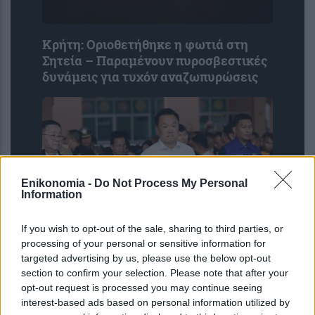
Κρήτη: Οριοθετήθηκε η φωτιά στη
Σητεία – Παραμένουν πυροσβεστικές
δυνάμεις για τυχόν αναζωπυρώσεις
Enikonomia -
Do Not Process My Personal
Information
If you wish to opt-out of the sale, sharing to third parties, or
processing of your personal or sensitive information for
Μακελειό στην Ταϊλάνδη: Βίντεο με
targeted advertising by us, please use the below opt-out
επιθέσεις σε σχολεία των ΗΠΑ στον
section to confirm your selection. Please note that after your
υπολογιστή του 14χρονου –
opt-out request is processed you may continue seeing
Αυστηροποιείται η νομοθεσία γ...
interest-based ads based on personal information utilized by