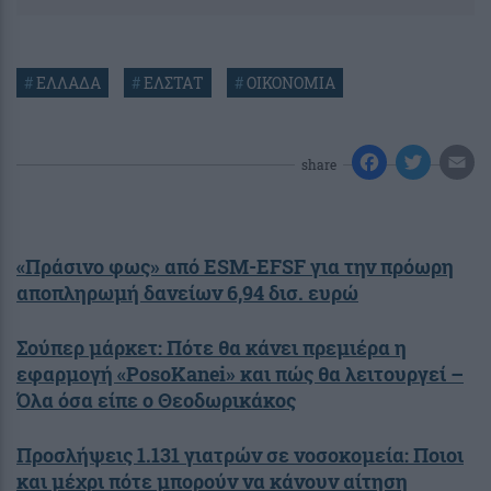
#
ΕΛΛΑΔΑ
#
ΕΛΣΤΑΤ
#
ΟΙΚΟΝΟΜΙΑ
share
«Πράσινο φως» από ESM-EFSF για την πρόωρη
αποπληρωμή δανείων 6,94 δισ. ευρώ
Σούπερ μάρκετ: Πότε θα κάνει πρεμιέρα η
εφαρμογή «PosoKanei» και πώς θα λειτουργεί –
Όλα όσα είπε ο Θεοδωρικάκος
Προσλήψεις 1.131 γιατρών σε νοσοκομεία: Ποιοι
και μέχρι πότε μπορούν να κάνουν αίτηση