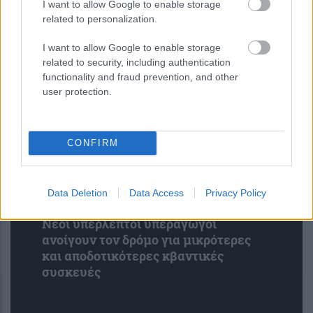
I want to allow Google to enable storage
related to personalization.
Τρεις πλατφόρμες phishing
παρακάμπτουν το MFA και στοχεύουν
I want to allow Google to enable storage
λογαριασμούς Microsoft 365
related to security, including authentication
functionality and fraud prevention, and other
user protection.
CONFIRM
Data Deletion
Data Access
Privacy Policy
Νέοι υπέρλεπτοι υπεραγωγοί
ανοίγουν τον δρόμο για μικρότερες
και αποδοτικότερες κβαντικές
συσκευές