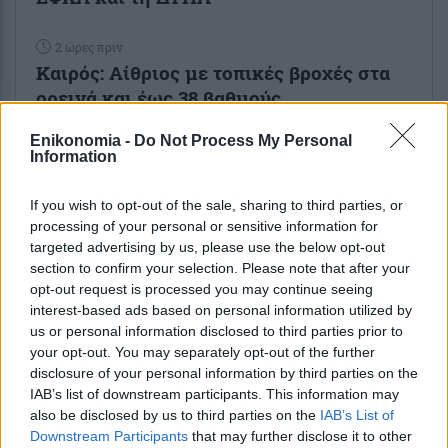
2 ώρες πριν
Καιρός: Αίθριος με τοπικές βροχές στα
ορεινά και έως 38 βαθμούς
Enikonomia -
Do Not Process My Personal
3 ώρες πριν
Information
Επενδύσεις: «Ένεση» 4,4 δισ. ευρώ για
την στήριξη της βιομηχανίας και της
If you wish to opt-out of the sale, sharing to third parties, or
μεταποίησης– Ποιες...
processing of your personal or sensitive information for
targeted advertising by us, please use the below opt-out
section to confirm your selection. Please note that after your
opt-out request is processed you may continue seeing
interest-based ads based on personal information utilized by
us or personal information disclosed to third parties prior to
your opt-out. You may separately opt-out of the further
ENIKOS NETWORK
disclosure of your personal information by third parties on the
IAB’s list of downstream participants. This information may
also be disclosed by us to third parties on the
IAB’s List of
Downstream Participants
that may further disclose it to other