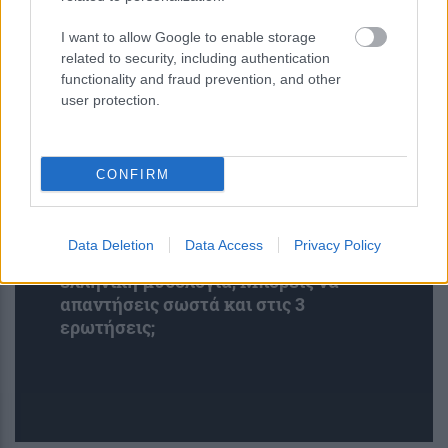
εβδομαδιαίες λήψεις
I want to allow Google to enable storage
related to security, including authentication
functionality and fraud prevention, and other
user protection.
CONFIRM
Data Deletion
Data Access
Privacy Policy
Κουίζ: Πόσο καλά θυμάσαι την
ελληνική μυθολογία; Μπορείς να
απαντήσεις σωστά και στις 3
ερωτήσεις;