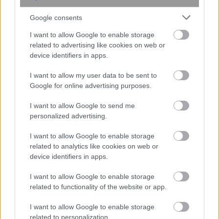
Google consents
Μητρικός θηλασμός: Η πρώτη
επένδυση στην υγεία του παιδιού – Τα
I want to allow Google to enable storage
οφέλη που διαρκούν μια ζωή
related to advertising like cookies on web or
device identifiers in apps.
I want to allow my user data to be sent to
Google for online advertising purposes.
I want to allow Google to send me
personalized advertising.
I want to allow Google to enable storage
related to analytics like cookies on web or
device identifiers in apps.
I want to allow Google to enable storage
related to functionality of the website or app.
Επίθεση στην αλυσίδα εφοδιασμού
του npm: Παραβιάστηκε το δημοφιλές
I want to allow Google to enable storage
πακέτο Keyv με 127 εκατ.
related to personalization.