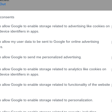
Out
λιμένα Αθηνών κατά τη διάρκεια του Ιανουαρίου
consents
ή άνοδο της τάξης του 17,1%, εξέλιξη που οφείλεται
τήσεων και θέσεων από μεγάλο αριθμό αεροπορικών
o allow Google to enable storage related to advertising like cookies on
evice identifiers in apps.
όγραμμα πτήσεων. Τόσο οι πτήσεις εσωτερικού όσο και
κά, κατά +15,9% και +18,0% αντίστοιχα.
o allow my user data to be sent to Google for online advertising
s.
to allow Google to send me personalized advertising.
o allow Google to enable storage related to analytics like cookies on
evice identifiers in apps.
o allow Google to enable storage related to functionality of the website
o allow Google to enable storage related to personalization.
o allow Google to enable storage related to security, including