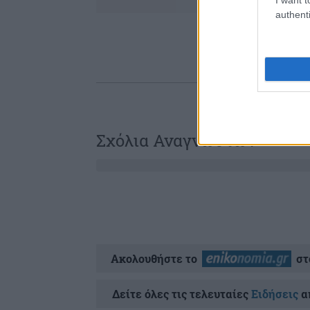
authenti
Σχόλια Αναγνωστών
Ακολουθήστε το
στ
Δείτε όλες τις τελευταίες
Ειδήσεις
απ