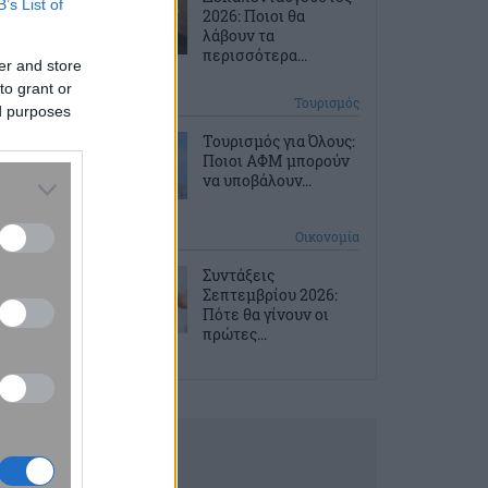
B’s List of
2026: Ποιοι θα
λάβουν τα
περισσότερα...
er and store
to grant or
2 ώρες πριν
Τουρισμός
ed purposes
Τουρισμός για Όλους:
Ποιοι ΑΦΜ μπορούν
να υποβάλουν...
3 ώρες πριν
Οικονομία
Συντάξεις
Σεπτεμβρίου 2026:
Πότε θα γίνουν οι
πρώτες...