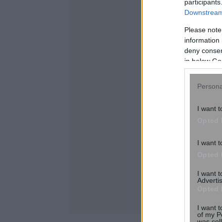
participants
Downstream 
Please note
information 
deny consent
in below Go
Persona
I want t
Opted 
I want t
Opted 
I want 
Advertis
Opted 
I want t
of my P
was col