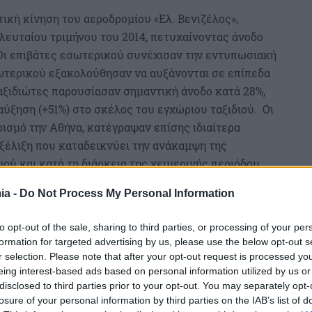
τική κίνηση του αεροδρομίου «Ελ. Βενιζέλος»,
λευταίου τριμήνου του 2014, πετυχαίνοντας άνοδο
. Οι επιβάτες εσωτερικού συνέχισαν την εντυπωσιακή
ξωτερικού εξακολούθησαν να αυξάνονται σε επίπεδα
 ταξιδιώτες παρουσίασαν σημαντική άνοδο κατά 28%,
ξηση (+51%) στο σκέλος του εγχώριου ταξιδιού. Οι
ισμό την Αθήνα, κατέγραψαν επίσης ιδιαίτερα
εξέλιξη που καταδεικνύει την ανάκαμψη της
ύ και κατά τη διάρκεια της χειμερινής περιόδου.
ia -
Do Not Process My Personal Information
to opt-out of the sale, sharing to third parties, or processing of your per
formation for targeted advertising by us, please use the below opt-out s
r selection. Please note that after your opt-out request is processed y
eing interest-based ads based on personal information utilized by us or
disclosed to third parties prior to your opt-out. You may separately opt-
losure of your personal information by third parties on the IAB’s list of