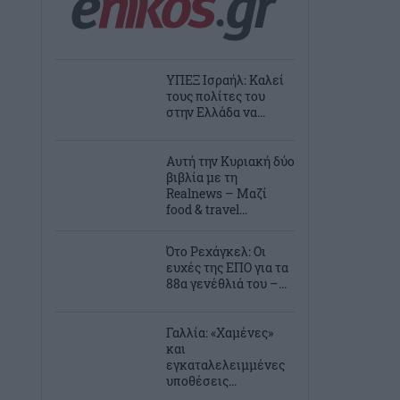
ΥΠΕΞ Ισραήλ: Καλεί
τους πολίτες του
στην Ελλάδα να...
Αυτή την Κυριακή δύο
βιβλία με τη
Realnews – Μαζί
food & travel...
Ότο Ρεχάγκελ: Οι
ευχές της EΠΟ για τα
88α γενέθλιά του –...
Γαλλία: «Χαμένες»
και
εγκαταλελειμμένες
υποθέσεις...