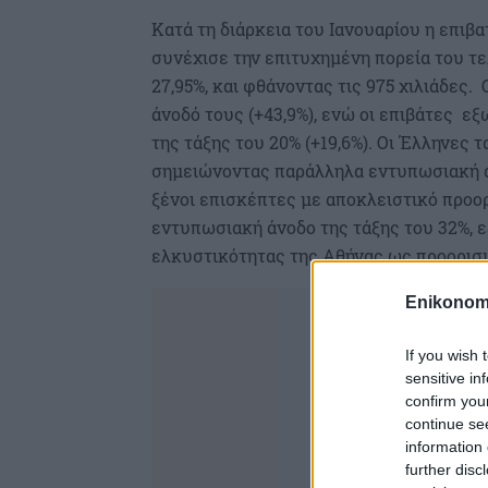
Κατά τη διάρκεια του Ιανουαρίου η επιβα
συνέχισε την επιτυχημένη πορεία του τε
27,95%, και φθάνοντας τις 975 χιλιάδες
άνοδό τους (+43,9%), ενώ οι επιβάτες ε
της τάξης του 20% (+19,6%). Οι Έλληνες
σημειώνοντας παράλληλα εντυπωσιακή αύ
ξένοι επισκέπτες με αποκλειστικό προορ
εντυπωσιακή άνοδο της τάξης του 32%, 
ελκυστικότητας της Αθήνας ως προορισμο
Enikonom
If you wish 
sensitive in
confirm you
continue se
information 
further disc