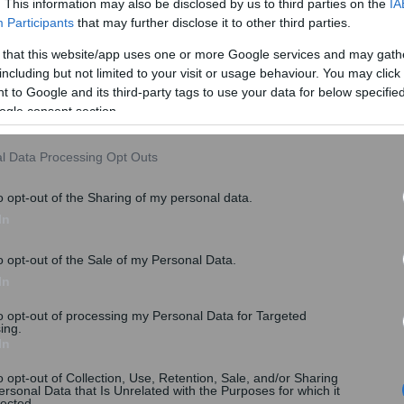
. This information may also be disclosed by us to third parties on the
IA
Participants
that may further disclose it to other third parties.
 that this website/app uses one or more Google services and may gath
including but not limited to your visit or usage behaviour. You may click 
 to Google and its third-party tags to use your data for below specifi
ogle consent section.
l Data Processing Opt Outs
o opt-out of the Sharing of my personal data.
In
o opt-out of the Sale of my Personal Data.
In
to opt-out of processing my Personal Data for Targeted
ing.
In
o opt-out of Collection, Use, Retention, Sale, and/or Sharing
ersonal Data that Is Unrelated with the Purposes for which it
lected.