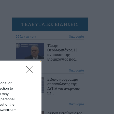
ΤΕΛΕΥΤΑΙΕΣ ΕΙΔΗΣΕΙΣ
26 λεπτά πριν
Οικονομία
Τάκης
Θεοδωρικάκος: Η
ενίσχυση της
βιομηχανίας μας...
56 λεπτά πριν
Οικονομία
Ειδικό πρόγραμμα
sonal or
απασχόλησης της
ΔΥΠΑ για ανέργους
ection to
με...
ou may
 personal
2 ώρες πριν
Οικονομία
out of the
 downstream
Δεκαπενταύγουστος