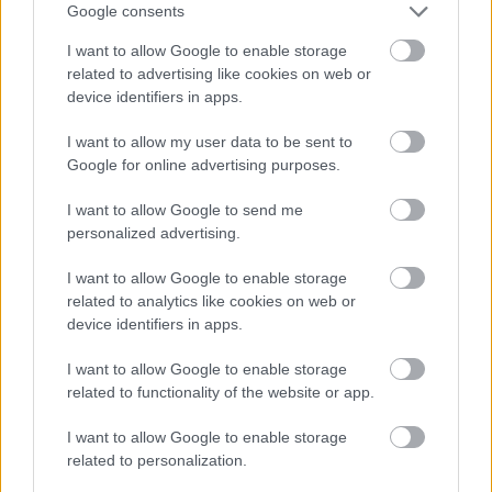
επένδυση στην υγεία του παιδιού – Τα
Google consents
οφέλη που διαρκούν μια ζωή
I want to allow Google to enable storage
related to advertising like cookies on web or
device identifiers in apps.
I want to allow my user data to be sent to
Google for online advertising purposes.
I want to allow Google to send me
personalized advertising.
I want to allow Google to enable storage
related to analytics like cookies on web or
device identifiers in apps.
I want to allow Google to enable storage
Επίθεση στην αλυσίδα εφοδιασμού
related to functionality of the website or app.
του npm: Παραβιάστηκε το δημοφιλές
πακέτο Keyv με 127 εκατ.
I want to allow Google to enable storage
εβδομαδιαίες λήψεις
related to personalization.