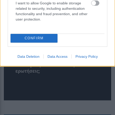
I want to allow Google to enable storage
related to security, including authentication
functionality and fraud prevention, and other
user protection.
CONFIRM
Κουίζ: Πόσο καλά θυμάσαι την
Data Deletion
Data Access
Privacy Policy
ελληνική μυθολογία; Μπορείς να
απαντήσεις σωστά και στις 3
ερωτήσεις;