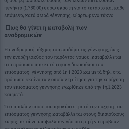
δ) δύο (2) ισόποσες δόσεις των χιλίων επτακοσίων
πενήντα (1.750,00) ευρώ εκάστη για το τέταρτο και κάθε
επόμενο, κατά σειρά γέννησης, εξαρτώμενο τέκνο.
Πως θα γίνει η καταβολή των
αναδρομικών
Η αναδρομική αύξηση του επιδόματος γέννησης, έως
την έναρξη ισχύος του παρόντος νόμου, καταβάλλεται
στα πρόσωπα που κατέστησαν δικαιούχοι του
επιδόματος γέννησης από 1η.1.2023 και μετά δηλ. στα
πρόσωπα εκείνα των οποίων η αίτηση για την χορήγηση
του επιδόματος γέννησης εγκρίθηκε από την 1η.1.2023
και μετά.
Το επιπλέον ποσό που προκύπτει μετά την αύξηση του
επιδόματος γέννησης καταβάλλεται στους δικαιούχους
χωρίς αυτοί να υποβάλλουν νέα αίτηση ή να προβούν
σε οποιαδήποτε άλλη ενέργεια ως εξής: