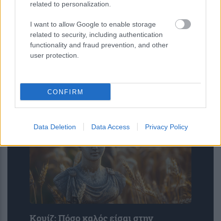
related to personalization.
I want to allow Google to enable storage
related to security, including authentication
6 φράσεις που χρησιμοποιούν οι
functionality and fraud prevention, and other
ναρκισσιστές στους καβγάδες για να
user protection.
σας χειραγωγήσουν
CONFIRM
Data Deletion
Data Access
Privacy Policy
Κουίζ: Πόσο καλός είσαι στην