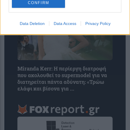
CONFIRM
Data Deletion
Data Access
Privacy Policy
Miranda Kerr: Η περίεργη διατροφή
που ακολουθεί το supermodel για να
διατηρείται πάντα αδύνατη: «Τρώω
ελάφι και βίσονα για ...