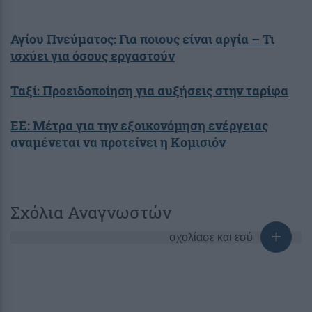
Αγίου Πνεύματος: Για ποιους είναι αργία – Τι
ισχύει για όσους εργαστούν
Ταξί: Προειδοποίηση για αυξήσεις στην ταρίφα
ΕΕ: Μέτρα για την εξοικονόμηση ενέργειας
αναμένεται να προτείνει η Κομισιόν
Σχόλια Αναγνωστών
σχολίασε και εσύ