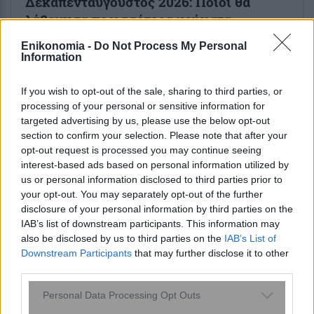
Δεκαπενταύγουστος 2026: Ποιοι θα
λάβουν τα περισσότερα χρήματα
Enikonomia -
Do Not Process My Personal
2 ώρες πριν
Information
Τουρισμός για Όλους: Ποιοι ΑΦΜ
μπορούν να υποβάλουν αίτηση σήμερα –
If you wish to opt-out of the sale, sharing to third parties, or
Βήμα βήμα η διαδικασία
processing of your personal or sensitive information for
targeted advertising by us, please use the below opt-out
section to confirm your selection. Please note that after your
opt-out request is processed you may continue seeing
interest-based ads based on personal information utilized by
us or personal information disclosed to third parties prior to
your opt-out. You may separately opt-out of the further
ENIKOS NETWORK
disclosure of your personal information by third parties on the
IAB’s list of downstream participants. This information may
also be disclosed by us to third parties on the
IAB’s List of
Downstream Participants
that may further disclose it to other
third parties.
Please note that this website/app uses one or more Google
Personal Data Processing Opt Outs
services and may gather and store information including but