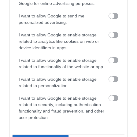
Google for online advertising purposes.
σεξουαλικής κακοποίησης ανηλίκων
– Έκθεση-κόλαφος μετά τη
I want to allow Google to send me
δολοφονία της 1...
personalized advertising.
I want to allow Google to enable storage
related to analytics like cookies on web or
device identifiers in apps.
I want to allow Google to enable storage
related to functionality of the website or app.
I want to allow Google to enable storage
related to personalization.
I want to allow Google to enable storage
related to security, including authentication
functionality and fraud prevention, and other
Δυσκολεύεστε να παρκάρετε; Πότε
user protection.
μπορεί να είναι σύμπτωμα άνοιας –
Εμφανίζεται πριν την απώλεια
μνήμης