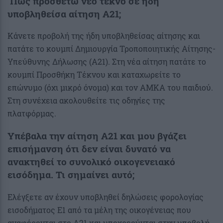
Πώς προσθέτω νέο τέκνο σε ήδη
υποβληθείσα αίτηση Α21;
Κάνετε προβολή της ήδη υποβληθείσας αίτησης και
πατάτε το κουμπί Δημιουργία Τροποποιητικής Αίτησης-
Υπεύθυνης Δήλωσης (Α21). Στη νέα αίτηση πατάτε το
κουμπί Προσθήκη Τέκνου και καταχωρείτε το
επώνυμο (όχι μικρό όνομα) και τον ΑΜΚΑ του παιδιού.
Στη συνέχεια ακολουθείτε τις οδηγίες της
πλατφόρμας.
Υπέβαλα την αίτηση Α21 και μου βγάζει
επισήμανση ότι δεν είναι δυνατό να
ανακτηθεί το συνολικό οικογενειακό
εισόδημα. Τι σημαίνει αυτό;
Ελέγξετε αν έχουν υποβληθεί δηλώσεις φορολογίας
εισοδήματος Ε1 από τα μέλη της οικογένειας που
αναφέρονται στο Α21 και υποχρεούνται στην υποβολή