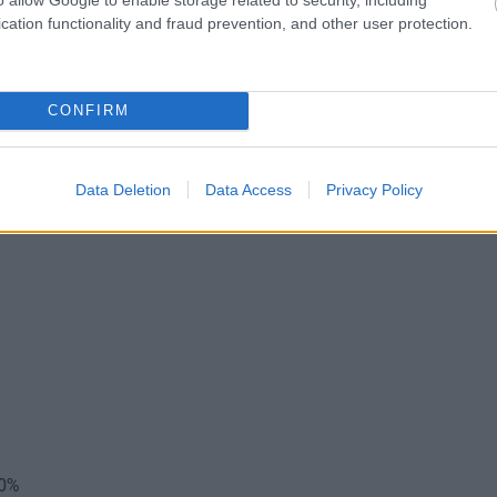
cation functionality and fraud prevention, and other user protection.
ατισμός ΜμΕ»:
αφορά επιχειρήσεις, οι οποίες δεν
εχνολογίες πληροφορικής και τηλεπικοινωνιών (ΤΠΕ)
CONFIRM
ην κάλυψη βασικών ελλείψεων σε εφαρμογές και
Data Deletion
Data Access
Privacy Policy
60%