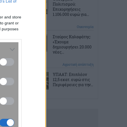
B’s List of
Πολιτισμού:
Επιχορηγήσεις
1.106.000 ευρώ για...
er and store
to grant or
5 ώρες πριν
Οικονομία
ed purposes
Σταύρος Καλαφάτης:
«Έχουμε
δημιουργήσει 20.000
νέες...
5 ώρες πριν
Αγροτική ανάπτυξη
ΥΠΑΑΤ: Επιπλέον
12,5 εκατ. ευρώ στις
Περιφέρειες για την...