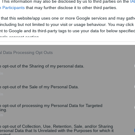
. This information may also be disclosed by us to third parties on the
IA
Participants
that may further disclose it to other third parties.
 that this website/app uses one or more Google services and may gath
including but not limited to your visit or usage behaviour. You may click 
 to Google and its third-party tags to use your data for below specifi
ogle consent section.
l Data Processing Opt Outs
o opt-out of the Sharing of my personal data.
φερόμενοι
είναι 300 εκατ. ευρώ
. Η ηλεκτρονική
In
την δέσμη των δράσεων
«Ψηφιακός Μετασχηματισμός
τάσσεται στο νέο Πρόγραμμα «Ανταγωνιστικότητα» του
o opt-out of the Sale of my Personal Data.
χει» και η σχετική πλατφόρμα θα παραμείνει «ανοιχτή»
In
πολογισμός του προγράμματος.
to opt-out of processing my Personal Data for Targeted
ing.
In
o opt-out of Collection, Use, Retention, Sale, and/or Sharing
ersonal Data that Is Unrelated with the Purposes for which it
lected.