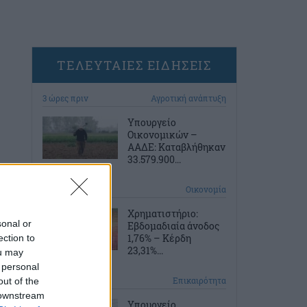
ΤΕΛΕΥΤΑΙΕΣ ΕΙΔΗΣΕΙΣ
3 ώρες πριν
Αγροτική ανάπτυξη
Υπουργείο
Οικονομικών –
ΑΑΔΕ: Καταβλήθηκαν
33.579.900...
4 ώρες πριν
Οικονομία
Χρηματιστήριο:
sonal or
Εβδομαδιαία άνοδος
1,76% – Κέρδη
ection to
23,31%...
ou may
 personal
4 ώρες πριν
Επικαιρότητα
out of the
 downstream
Υπουργείο