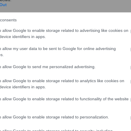
Out
consents
o allow Google to enable storage related to advertising like cookies on
evice identifiers in apps.
o allow my user data to be sent to Google for online advertising
ολόγηση
s.
to allow Google to send me personalized advertising.
ς ανάγκες των ΜμΕ ανάλογα με την υφιστάμενη
, αλλά και τις διαφορετικές επενδυτικές ανάγκες
o allow Google to enable storage related to analytics like cookies on
Η αξιολόγηση των αιτήσεων χρηματοδότησης θα είναι
evice identifiers in apps.
α αξιολογούνται με τη σειρά που υποβάλλονται
μέχρι
σης ανά κατηγορία περιφέρειας. Το ποσοστό
o allow Google to enable storage related to functionality of the website
ισμένες περιοχές της χώρας φθάνει και το 60%.
o allow Google to enable storage related to personalization.
o allow Google to enable storage related to security, including