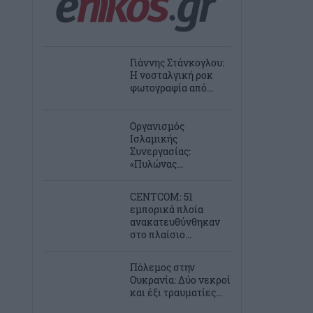
Γιάννης Στάνκογλου:
Η νοσταλγική ροκ
φωτογραφία από...
Οργανισμός
Ισλαμικής
Συνεργασίας:
«Πυλώνας...
CENTCOM: 51
εμπορικά πλοία
ανακατευθύνθηκαν
στο πλαίσιο...
Πόλεμος στην
Ουκρανία: Δύο νεκροί
και έξι τραυματίες...