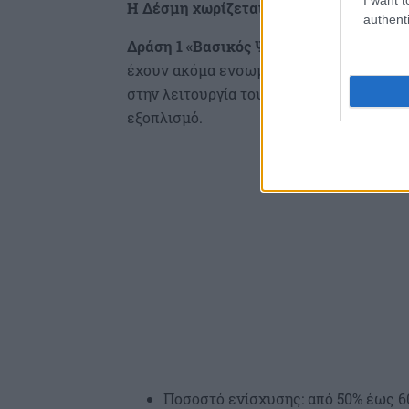
Η Δέσμη χωρίζεται σε τρεις Δράσεις:
authenti
Δράση 1 «Βασικός Ψηφιακός Μετασχημ
έχουν ακόμα ενσωματώσει σημαντικές τ
στην λειτουργία τους και στοχεύουν στ
εξοπλισμό.
Ποσοστό ενίσχυσης: από 50% έως 