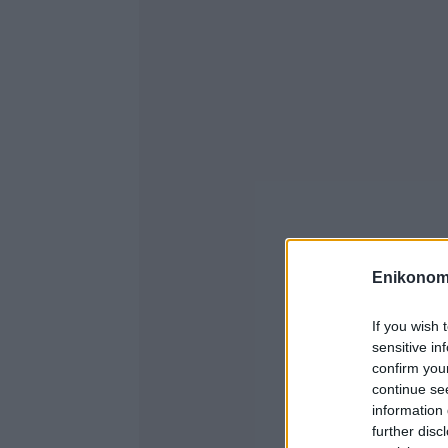
Enikonom
If you wish 
sensitive in
confirm you
continue se
information 
further disc