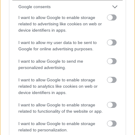
Google consents
Νέα κβαντική πύλη εντοπίζει μόνη
της τα σφάλματα ως απώλειες
I want to allow Google to enable storage
φωτονίων
related to advertising like cookies on web or
device identifiers in apps.
I want to allow my user data to be sent to
Google for online advertising purposes.
I want to allow Google to send me
personalized advertising.
I want to allow Google to enable storage
related to analytics like cookies on web or
device identifiers in apps.
Κουίζ: Πόσο καλά θυμάστε την
ελληνική μυθολογία; Μπορείτε να
I want to allow Google to enable storage
απαντήσετε σωστά και στις 3
related to functionality of the website or app.
ερωτήσεις;
I want to allow Google to enable storage
related to personalization.