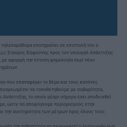
α τηλεπαράθυρα επισημαίνει σε επιστολή του ο
νών
Σταύρος Καφούνης προς τον υπουργό Ανάπτυξης
 με αφορμή την έντονη φημολογία περί νέου
τημάτων.
γο που επαναφέρει το θέμα και τους κανόνες
 υποχρεωμένοι να τοποθετηθούμε με σοβαρότητα,
 Ανάπτυξης, το οποίο μέχρι σήμερα έχει αποδειχθεί
με, ώστε να αποφύγουμε περιορισμούς στην
υμε την αυστηρότητα των μέτρων προς όλους τους
γωνία την πιθανότητα να περιοριστεί η λειτουργία των