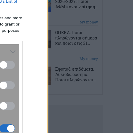
2026-2027: Ποιοι
B’s List of
ΑΦΜ κάνουν αίτηση...
er and store
2 ώρες πριν
My money
to grant or
ed purposes
ΟΠΕΚΑ: Ποιοι
πληρώνονται σήμερα
και ποιοι στις 31...
2 ώρες πριν
My money
Εφάπαξ, επιδόματα,
Αδειοδωρόσημο:
Ποιοι πληρώνονται...