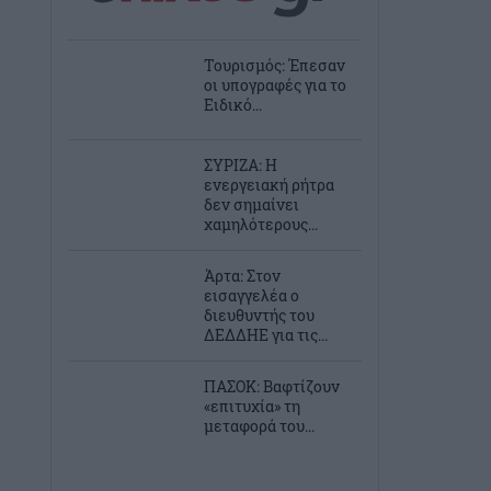
Τουρισμός: Έπεσαν
οι υπογραφές για το
Ειδικό...
ΣΥΡΙΖΑ: Η
ενεργειακή ρήτρα
δεν σημαίνει
χαμηλότερους...
Άρτα: Στον
εισαγγελέα ο
διευθυντής του
ΔΕΔΔΗΕ για τις...
ΠΑΣΟΚ: Βαφτίζουν
«επιτυχία» τη
μεταφορά του...