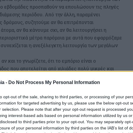
δύο εβδομάδες προσπαθούν να επουλώσουν τις πληγές
διάμεσης περιόδου. Από την άλλη, παραμένει
 δρόμους, συζητούμε αν θα επιτρέπονται
άτομα, αν θα κάνουμε σκι, αν θα λειτουργήσει η
 περιοριστικά μέτρα παρόμοια με αυτά που εφαρμόζαμε
 συνεχίζεται η ανεξέλεγκτη λειτουργία των μεγάλων
ν και το γνωρίζετε, ότι το εμπόριο είναι ο
δος που αποτελείται από χιλιάδες πολύ μικρές και
εκατομμύρια οικογένειες και έχει επιδείξει απόλυτη
ia -
Do Not Process My Personal Information
ουργίας του εν μέσω της υγειονομικής κρίσης.
είς έχετε σημειώσει ότι το λιανεμπόριο είναι ο
to opt-out of the sale, sharing to third parties, or processing of your per
ονομίας.
formation for targeted advertising by us, please use the below opt-out s
 ανεχτούμε ειδικούς επιστήμονες και μη, να
r selection. Please note that after your opt-out request is processed y
πους λειτουργίας των καταστημάτων μας, οδηγώντας
eing interest-based ads based on personal information utilized by us or
disclosed to third parties prior to your opt-out. You may separately opt-
η. Οι υγειονομικοί, τη γνώμη των οποίων σεβόμαστε
losure of your personal information by third parties on the IAB’s list of
ολλα, οι έμποροι προτείνουν τις βέλτιστες λύσεις για