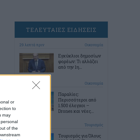
ΤΕΛΕΥΤΑΙΕΣ ΕΙΔΗΣΕΙΣ
29 λεπτά πριν
Οικονομία
Εγκύκλιοι δημοσίων
φορέων: Τι αλλάζει
από την 1η...
60 λεπτά πριν
Οικονομία
Παραλίες:
Περισσότεροι από
sonal or
1.500 έλεγχοι –
ection to
Drones και νέες...
ou may
 personal
1 ώρα πριν
Τουρισμός
out of the
 downstream
Τουρισμός για Όλους