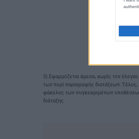
authenti
3) Εφαρμόζεται άμεσα, χωρίς τον έλεγ
των περί παραγραφής διατάξεων. Τέλος, 
φάκελος των συγκεκριμένων υποθέσεων
διάταξης.