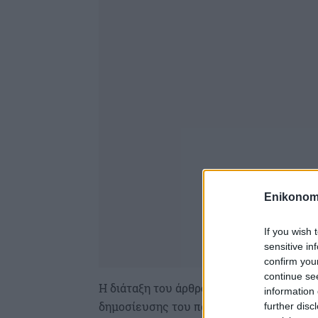
Enikonom
If you wish 
sensitive in
confirm you
continue se
Η διάταξη του άρθρου 74 του ν.4484/2017
information 
δημοσίευσης του παρόντος, υποθέσεις 
further disc