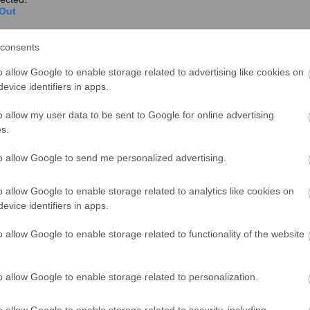
Out
μηνία δημοσίευσης του παρόντος νόμου στην Εφημερίδα
consents
επιστροφής φόρου εισοδήματος νομικών προσώπων,
o allow Google to enable storage related to advertising like cookies on
ε δικαιούχους επιστροφής, ανεξάρτητα από το
evice identifiers in apps.
o allow my user data to be sent to Google for online advertising
για τις οποίες έχει εκδοθεί προσωρινός διορθωτικός
s.
όσον αφορά στις εκκρεμείς αιτήσεις επιστροφών
to allow Google to send me personalized advertising.
ιάταξη έχει εφαρμογή τόσο στα φυσικά όσο και στα
o allow Google to enable storage related to analytics like cookies on
evice identifiers in apps.
ηθέν προς επιστροφή ποσό για το οποίο εκκρεμεί
, ανά δικαιούχο και ανά φορολογία. Προβλέπεται
o allow Google to enable storage related to functionality of the website
σσότερων αιτημάτων του ίδιου δικαιούχου όταν
, τις 10.000 ευρώ.
o allow Google to enable storage related to personalization.
o allow Google to enable storage related to security, including