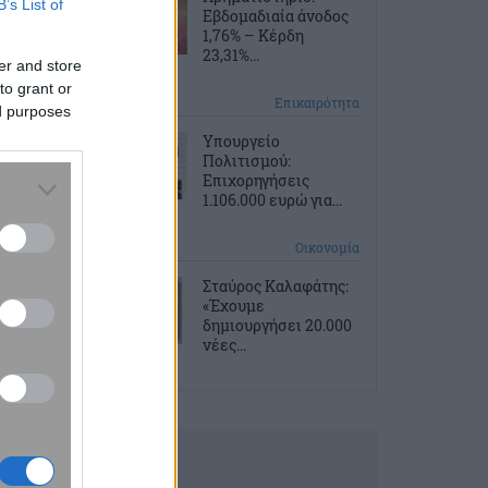
B’s List of
Εβδομαδιαία άνοδος
1,76% – Κέρδη
23,31%...
er and store
to grant or
10 ώρες πριν
Επικαιρότητα
ed purposes
Υπουργείο
Πολιτισμού:
Επιχορηγήσεις
1.106.000 ευρώ για...
10 ώρες πριν
Οικονομία
Σταύρος Καλαφάτης:
«Έχουμε
δημιουργήσει 20.000
νέες...