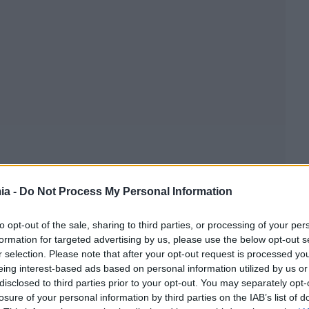
ia -
Do Not Process My Personal Information
to opt-out of the sale, sharing to third parties, or processing of your per
formation for targeted advertising by us, please use the below opt-out s
r selection. Please note that after your opt-out request is processed y
eing interest-based ads based on personal information utilized by us or
 έχει ως εξής: «Σε εκκρεμείς, κατά την ημερομηνία
disclosed to third parties prior to your opt-out. You may separately opt-
ελέγχου επιστροφής φόρου εισοδήματος νομικών
losure of your personal information by third parties on the IAB’s list of