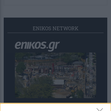
ENIKOS NETWORK
ΗΠΑ: Δικαστικό «μπλόκο» στη χλιδάτη