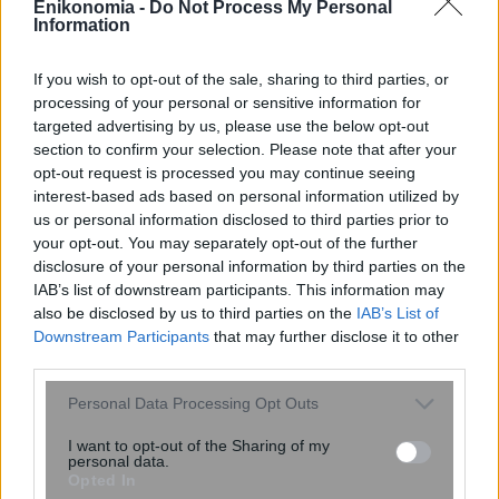
αίθουσα των 400 εκατ. δολαρίων του
Enikonomia -
Do Not Process My Personal
Τραμπ στον Λευκό Οίκο
Information
If you wish to opt-out of the sale, sharing to third parties, or
processing of your personal or sensitive information for
targeted advertising by us, please use the below opt-out
section to confirm your selection. Please note that after your
opt-out request is processed you may continue seeing
interest-based ads based on personal information utilized by
us or personal information disclosed to third parties prior to
your opt-out. You may separately opt-out of the further
disclosure of your personal information by third parties on the
IAB’s list of downstream participants. This information may
Μαρούσι: Συνελήφθη σε προαύλιο
also be disclosed by us to third parties on the
IAB’s List of
σχολείου ένας 35χρονος για διακίνηση
Downstream Participants
that may further disclose it to other
ναρκωτικών
third parties.
Please note that this website/app uses one or more Google
Personal Data Processing Opt Outs
services and may gather and store information including but
not limited to your visit or usage behaviour. You may click to
I want to opt-out of the Sharing of my
personal data.
grant or deny consent to Google and its third-party tags to
Opted In
use your data for below specified purposes in below Google