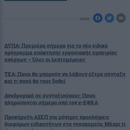
share
ΔΥΠΑ: Πρεμιέρα σήμερα για το νέο ειδικό
πρόγραμμα απόκτησης εργασιακής εμπειρίας
ανέργων – Όλες οι λεπτομέρειες
ΤΕΑ: Ποιοι θα μπορούν να λάβουν έξτρα σύνταξη
και τι ποσό θα τους δοθεί
Αναδρομικά σε συνταξιούχους: Ποιοι
πληρώνονται σήμερα από τον e-ΕΦΚΑ
Προκήρυξη ΑΣΕΠ για μόνιμες προσλήψεις
διαφόρων ειδικοτήτων στα νοσοκομεία: Μέχρι τι