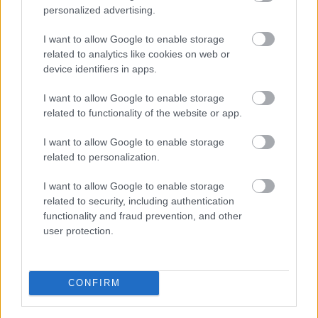
personalized advertising.
ΕΙΝΑΠ: Καταγγέλλει αιφνιδιαστική
I want to allow Google to enable storage
αλλαγή στο πρόγραμμα εφημεριών
related to analytics like cookies on web or
του Σισμανογλείου
device identifiers in apps.
I want to allow Google to enable storage
related to functionality of the website or app.
I want to allow Google to enable storage
related to personalization.
I want to allow Google to enable storage
related to security, including authentication
functionality and fraud prevention, and other
user protection.
AI μοντέλο της Meta απέκτησε
CONFIRM
πρόσβαση στο διαδίκτυο και
εκμεταλλεύτηκε ευπάθεια κατά τη