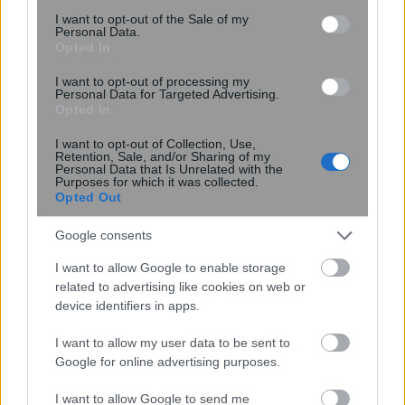
consent section.
I want to opt-out of the Sale of my
Personal Data.
Opted In
I want to opt-out of processing my
Personal Data for Targeted Advertising.
Opted In
I want to opt-out of Collection, Use,
ΙΣΑ για έξαρση του ιού του Δυτικού
Retention, Sale, and/or Sharing of my
Personal Data that Is Unrelated with the
Νείλου στην Αττική: Ζητά άμεση
Purposes for which it was collected.
εντατικοποίηση των μέτρων κατά των
Opted Out
κουνουπιών
Google consents
I want to allow Google to enable storage
related to advertising like cookies on web or
device identifiers in apps.
I want to allow my user data to be sent to
Google for online advertising purposes.
I want to allow Google to send me