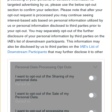
targeted advertising by us, please use the below opt-out
section to confirm your selection. Please note that after your
opt-out request is processed you may continue seeing
interest-based ads based on personal information utilized by
us or personal information disclosed to third parties prior to
your opt-out. You may separately opt-out of the further
Ο αριθμός των παιδιών που έχετε
disclosure of your personal information by third parties on the
μπορεί να δείξει πόσο θα ζήσετε –
IAB’s list of downstream participants. This information may
Πόσα παιδιά φέρνουν μακροζωία
also be disclosed by us to third parties on the
IAB’s List of
Downstream Participants
that may further disclose it to other
third parties.
Please note that this website/app uses one or more Google
Personal Data Processing Opt Outs
services and may gather and store information including but
not limited to your visit or usage behaviour. You may click to
I want to opt-out of the Sharing of my
personal data.
grant or deny consent to Google and its third-party tags to
Opted In
use your data for below specified purposes in below Google
consent section.
I want to opt-out of the Sale of my
Personal Data.
Opted In
Ενέσεις αδυνατίσματος: Προκαλούν
I want to opt-out of processing my
τα GLP-1 τριχόπτωση; Μελέτη δείχνει