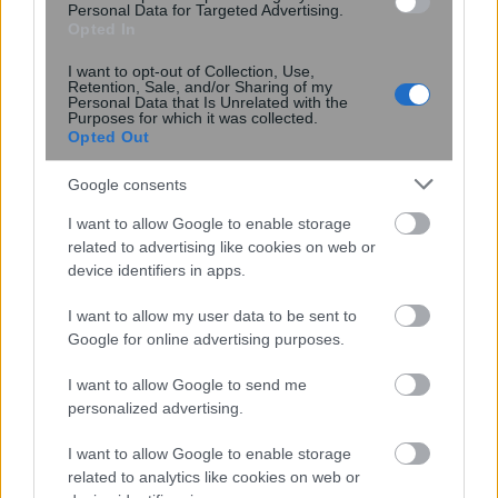
Personal Data for Targeted Advertising.
πώς επηρεάζει τα μαλλιά
Opted In
I want to opt-out of Collection, Use,
Retention, Sale, and/or Sharing of my
Personal Data that Is Unrelated with the
Purposes for which it was collected.
Opted Out
Google consents
I want to allow Google to enable storage
related to advertising like cookies on web or
device identifiers in apps.
I want to allow my user data to be sent to
Google for online advertising purposes.
Δύο στρώσεις βορίου μπορεί να
I want to allow Google to send me
καταρρίψουν το ρεκόρ
personalized advertising.
υπεραγωγιμότητας
I want to allow Google to enable storage
related to analytics like cookies on web or