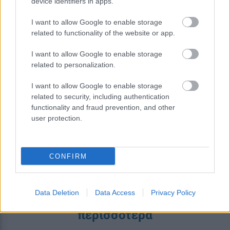
device identifiers in apps.
I want to allow Google to enable storage
related to functionality of the website or app.
I want to allow Google to enable storage
related to personalization.
I want to allow Google to enable storage
Η OpenAI βάζει φρένο σε νέο μοντέλο
related to security, including authentication
λόγω ισχυρών δυνατοτήτων
functionality and fraud prevention, and other
κυβερνοασφάλειας
user protection.
CONFIRM
Data Deletion
Data Access
Privacy Policy
περισσότερα