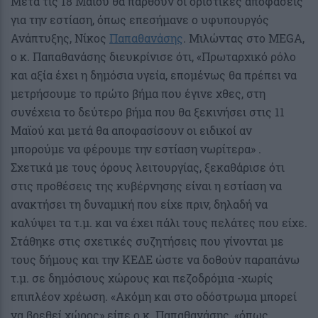
Μετά τις 18 Μαΐου θα παρθούν οι οριστικές αποφάσεις
για την εστίαση, όπως επεσήμανε ο υφυπουργός
Ανάπτυξης, Νίκος
Παπαθανάσης
. Μιλώντας στο MEGA,
ο κ. Παπαθανάσης διευκρίνισε ότι, «Πρωταρχικό ρόλο
και αξία έχει η δημόσια υγεία, επομένως θα πρέπει να
μετρήσουμε το πρώτο βήμα που έγινε χθες, στη
συνέχεια το δεύτερο βήμα που θα ξεκινήσει στις 11
Μαϊού και μετά θα αποφασίσουν οι ειδικοί αν
μπορούμε να φέρουμε την εστίαση νωρίτερα» .
Σχετικά με τους όρους λειτουργίας, ξεκαθάρισε ότι
στις προθέσεις της κυβέρνησης είναι η εστίαση να
ανακτήσει τη δυναμική που είχε πριν, δηλαδή να
καλύψει τα τ.μ. και να έχει πάλι τους πελάτες που είχε.
Στάθηκε στις σχετικές συζητήσεις που γίνονται με
τους δήμους και την ΚΕΔΕ ώστε να δοθούν παραπάνω
τ.μ. σε δημόσιους χώρους και πεζοδρόμια -χωρίς
επιπλέον χρέωση. «Ακόμη και στο οδόστρωμα μπορεί
να βρεθεί χώρος» είπε ο κ. Παπαθανάσης, «όπως