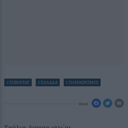
#
EUROSTAT
#
ΕΛΛΑΔΑ
#
ΠΛΗΘΩΡΙΣΜΟΣ
share
Σχόλια Αναγνωστών