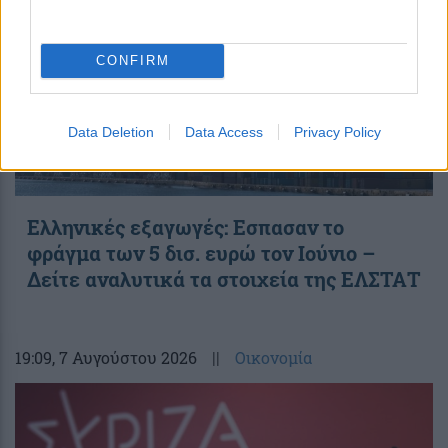
CONFIRM
Data Deletion
Data Access
Privacy Policy
Ελληνικές εξαγωγές: Εσπασαν το
φράγμα των 5 δισ. ευρώ τον Ιούνιο –
Δείτε αναλυτικά τα στοιχεία της ΕΛΣΤΑΤ
19:09
, 7 Αυγούστου 2026
||
Οικονομία