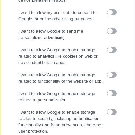
I want to allow my user data to be sent to
Η τεχνητή νοημοσύνη του Google
Google for online advertising purposes.
Maps αναλαμβάνει παραγγελίες
φαγητού
I want to allow Google to send me
personalized advertising.
I want to allow Google to enable storage
related to analytics like cookies on web or
device identifiers in apps.
I want to allow Google to enable storage
related to functionality of the website or app.
περισσότερα
I want to allow Google to enable storage
related to personalization.
I want to allow Google to enable storage
19:39
, 7 Αυγούστου 2026
||
Οικονομία
related to security, including authentication
functionality and fraud prevention, and other
user protection.