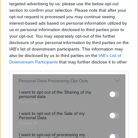
targeted advertising by us, please use the below opt-out
μοιράζονται έως και το 44% του
section to confirm your selection. Please note that after your
μικροβιώματός τους
opt-out request is processed you may continue seeing
interest-based ads based on personal information utilized by
us or personal information disclosed to third parties prior to
your opt-out. You may separately opt-out of the further
disclosure of your personal information by third parties on the
IAB’s list of downstream participants. This information may
also be disclosed by us to third parties on the
IAB’s List of
Downstream Participants
that may further disclose it to other
third parties.
Please note that this website/app uses one or more Google
Personal Data Processing Opt Outs
services and may gather and store information including but
Μητρικός θηλασμός: Η πρώτη
not limited to your visit or usage behaviour. You may click to
I want to opt-out of the Sharing of my
επένδυση στην υγεία του παιδιού – Τα
personal data.
grant or deny consent to Google and its third-party tags to
Opted In
οφέλη που διαρκούν μια ζωή
use your data for below specified purposes in below Google
consent section.
I want to opt-out of the Sale of my
Personal Data.
Opted In
I want to opt-out of processing my