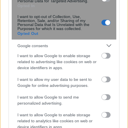
Personal Data for Targeted Advertising.
Opted In
I want to opt-out of Collection, Use,
Retention, Sale, and/or Sharing of my
Personal Data that Is Unrelated with the
Purposes for which it was collected.
Opted Out
Google consents
Επίθεση στην αλυσίδα εφοδιασμού
I want to allow Google to enable storage
του npm: Παραβιάστηκε το δημοφιλές
related to advertising like cookies on web or
device identifiers in apps.
πακέτο Keyv με 127 εκατ.
εβδομαδιαίες λήψεις
I want to allow my user data to be sent to
Google for online advertising purposes.
I want to allow Google to send me
personalized advertising.
I want to allow Google to enable storage
related to analytics like cookies on web or
device identifiers in apps.