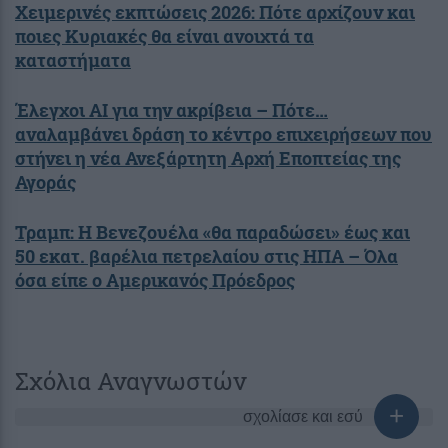
Χειμερινές εκπτώσεις 2026: Πότε αρχίζουν και
ποιες Κυριακές θα είναι ανοιχτά τα
καταστήματα
Έλεγχοι ΑΙ για την ακρίβεια – Πότε…
αναλαμβάνει δράση το κέντρο επιχειρήσεων που
στήνει η νέα Ανεξάρτητη Αρχή Εποπτείας της
Αγοράς
Τραμπ: Η Βενεζουέλα «θα παραδώσει» έως και
50 εκατ. βαρέλια πετρελαίου στις ΗΠΑ – Όλα
όσα είπε ο Αμερικανός Πρόεδρος
Σχόλια Αναγνωστών
σχολίασε και εσύ