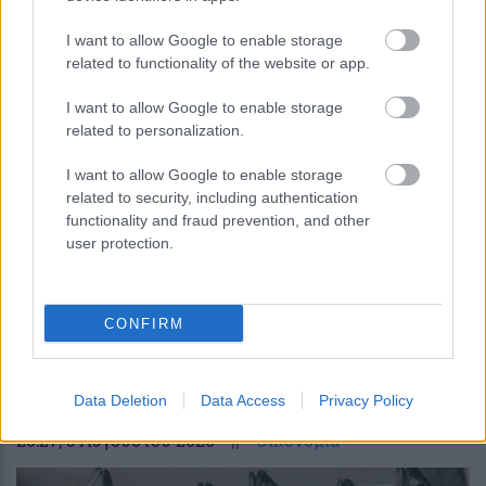
I want to allow Google to enable storage
Κουίζ: Πόσο καλά θυμάσαι την
related to functionality of the website or app.
ελληνική μυθολογία; Μπορείς να
I want to allow Google to enable storage
απαντήσεις σωστά και στις 3
related to personalization.
ερωτήσεις;
I want to allow Google to enable storage
related to security, including authentication
functionality and fraud prevention, and other
user protection.
CONFIRM
περισσότερα
Data Deletion
Data Access
Privacy Policy
20:27
, 5 Αυγούστου 2026
||
Οικονομία