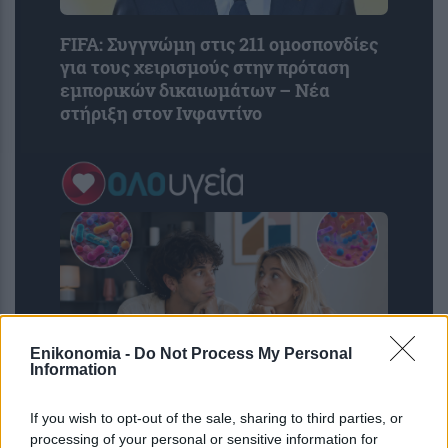
FIFA: Συγγνώμη στις 211 ομοσπονδίες
για τους χειρισμούς στην πρόταση
εμπορικών δικαιωμάτων – Νέα
στήριξη στον Ινφαντίνο
Enikonomia -
Do Not Process My Personal
Information
If you wish to opt-out of the sale, sharing to third parties, or
Έχουμε τα μικρόβια του συντρόφου
processing of your personal or sensitive information for
μας – Μελέτη δείχνει ότι εραστές