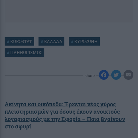
#
EUROSTAT
#
ΕΛΛΑΔΑ
#
ΕΥΡΩΖΩΝΗ
#
ΠΛΗΘΩΡΙΣΜΟΣ
share
Ακίνητα και οικόπεδα: Έρχεται νέος γύρος
πλειστηριασμών για όσους έχουν ανοιχτούς
λογαριασμούς με την Εφορία – Ποια βγαίνουν
στο σφυρί