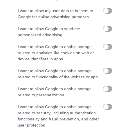
Το Google Assistant αποσύρεται από
I want to allow my user data to be sent to
τα Android τηλέφωνα τον Σεπτέμβριο
Google for online advertising purposes.
I want to allow Google to send me
personalized advertising.
I want to allow Google to enable storage
related to analytics like cookies on web or
device identifiers in apps.
περισσότερα
I want to allow Google to enable storage
related to functionality of the website or app.
I want to allow Google to enable storage
13:09
||
Οικονομία
related to personalization.
I want to allow Google to enable storage
related to security, including authentication
functionality and fraud prevention, and other
user protection.