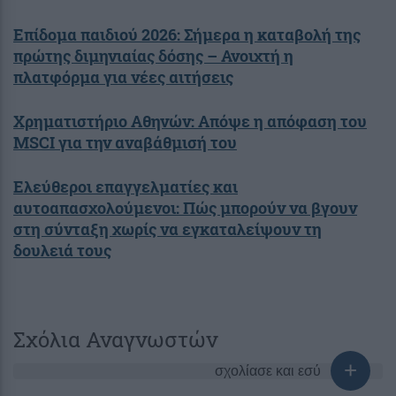
Επίδομα παιδιού 2026: Σήμερα η καταβολή της
πρώτης διμηνιαίας δόσης – Ανοιχτή η
πλατφόρμα για νέες αιτήσεις
Χρηματιστήριο Αθηνών: Απόψε η απόφαση του
MSCI για την αναβάθμισή του
Ελεύθεροι επαγγελματίες και
αυτοαπασχολούμενοι: Πώς μπορούν να βγουν
στη σύνταξη χωρίς να εγκαταλείψουν τη
δουλειά τους
Σχόλια Αναγνωστών
σχολίασε και εσύ