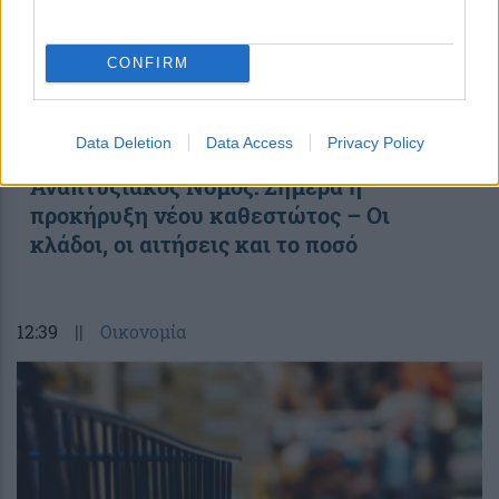
CONFIRM
Data Deletion
Data Access
Privacy Policy
Αναπτυξιακός Νόμος: Σήμερα η
προκήρυξη νέου καθεστώτος – Οι
κλάδοι, οι αιτήσεις και το ποσό
12:39
||
Οικονομία