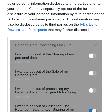
us or personal information disclosed to third parties prior to
your opt-out. You may separately opt-out of the further
disclosure of your personal information by third parties on the
IAB’s list of downstream participants. This information may
also be disclosed by us to third parties on the
IAB’s List of
Downstream Participants
that may further disclose it to other
Νέα τεχνική αποκαλύπτει με ακρίβεια
third parties.
νανομέτρου τη συμπεριφορά 2D
υλικών
Please note that this website/app uses one or more Google
Personal Data Processing Opt Outs
services and may gather and store information including but
not limited to your visit or usage behaviour. You may click to
I want to opt-out of the Sharing of my
personal data.
grant or deny consent to Google and its third-party tags to
Opted In
use your data for below specified purposes in below Google
consent section.
I want to opt-out of the Sale of my
Personal Data.
Opted In
I want to opt-out of processing my
Personal Data for Targeted Advertising.
Opted In
Ψεύτικα PDF και εφαρμογές
I want to opt-out of Collection, Use,
Retention, Sale, and/or Sharing of my
συνομιλίας μετατρέπουν υπολογιστές