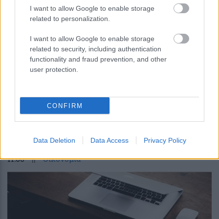
I want to allow Google to enable storage
related to personalization.
I want to allow Google to enable storage
related to security, including authentication
functionality and fraud prevention, and other
user protection.
Ειδικό πρόγραμμα απασχόλησης της
ΔΥΠΑ για ανέργους με μισθό άνω των
1000 ευρώ: Ποιοι μπορούν να
CONFIRM
καταθέσουν αίτηση και μέχρι πότε
Data Deletion
Data Access
Privacy Policy
11:00
||
Οικονομία