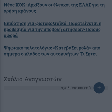
Νέος ΚΟΚ: Αρχίζουν οι έλεγχοι της ΕΛΑΣ για τη
χρήση κράνους
Επιδότηση για φωτοβολταϊκά: Παρατείνεται η
προθεσμία για την υποβολή αιτήσεων-Ποιους
αφορά
Ψηφιακό πελατολόγιο: «Κατεβάζει ρολά» από
σήμερα ο κλάδος των αυτοκινήτων-Τι ζητεί
Σχόλια Αναγνωστών
σχολίασε και εσύ