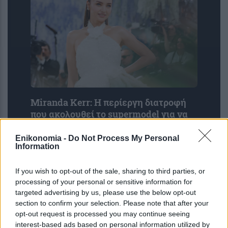
Miranda Kerr: Η περίεργη διατροφή
που ακολουθεί το supermodel για να
διατηρείται πάντα αδύνατη: «Τρώω
ελάφι και βίσονα για ...
Enikonomia -
Do Not Process My Personal
Information
If you wish to opt-out of the sale, sharing to third parties, or
processing of your personal or sensitive information for
targeted advertising by us, please use the below opt-out
section to confirm your selection. Please note that after your
opt-out request is processed you may continue seeing
interest-based ads based on personal information utilized by