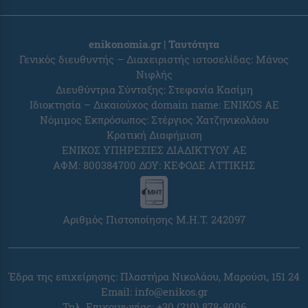
enikonomia.gr | Ταυτότητα
Γενικός διευθυντής – Διαχειριστής ιστοσελίδας: Μάνος
Νιφλής
Διευθύντρια Σύνταξης: Στεφανία Κασίμη
Ιδιοκτησία – Δικαιούχος domain name: ENIKOS AE
Νόμιμος Εκπρόσωπος: Στέργιος Χατζηνικολάου
Κρατική Διαφήμιση
ΕΝΙΚΟΣ ΥΠΗΡΕΣΙΕΣ ΔΙΑΔΙΚΤΥΟΥ ΑΕ
ΑΦΜ: 800384700 ΔΟΥ: ΚΕΦΟΔΕ ΑΤΤΙΚΗΣ
Αριθμός Πιστοποίησης Μ.Η.Τ. 242097
Έδρα της επιχείρησης: Πλαστήρα Νικολάου, Μαρούσι, 151 24
Email:
info@enikos.gr
Τηλ. Επικοινωνίας: +30 (210) 878-8006