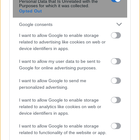
Personal Data that Is Unrelated with the
και Android σε εργαλεία
Purposes for which it was collected.
Opted Out
κατασκοπείας
Google consents
I want to allow Google to enable storage
related to advertising like cookies on web or
device identifiers in apps.
I want to allow my user data to be sent to
Google for online advertising purposes.
περισσότερα
I want to allow Google to send me
personalized advertising.
11:40
||
Οικονομία
I want to allow Google to enable storage
related to analytics like cookies on web or
device identifiers in apps.
I want to allow Google to enable storage
related to functionality of the website or app.