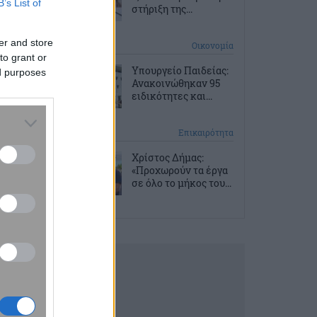
B’s List of
στήριξη της...
er and store
10 ώρες πριν
Οικονομία
to grant or
Υπουργείο Παιδείας:
ed purposes
Ανακοινώθηκαν 95
ειδικότητες και...
10 ώρες πριν
Επικαιρότητα
Χρίστος Δήμας:
«Προχωρούν τα έργα
σε όλο το μήκος του...