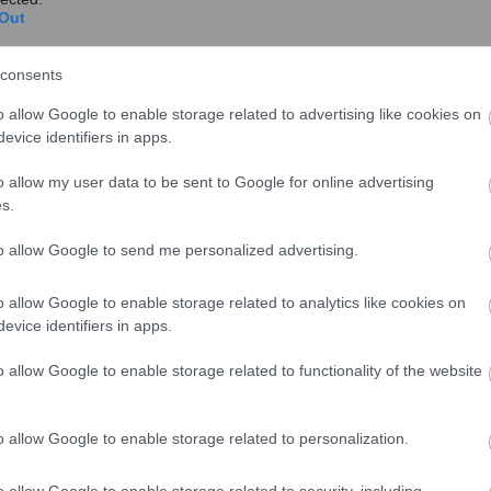
Out
consents
λες χώρες της Ευρωζώνης
o allow Google to enable storage related to advertising like cookies on
evice identifiers in apps.
θωρισμού που καταγράφηκαν στην Ευρωζώνη ήταν στη
o allow my user data to be sent to Google for online advertising
 Λουξεμβούργο (5,2%), στη Λιθουανία (4,9%), στη Ελλάδα
s.
to allow Google to send me personalized advertising.
ληθωρισμού σημειώθηκαν στη Φινλανδία (2,3%), στη
 (2,5%).
o allow Google to enable storage related to analytics like cookies on
evice identifiers in apps.
o allow Google to enable storage related to functionality of the website
o allow Google to enable storage related to personalization.
o allow Google to enable storage related to security, including