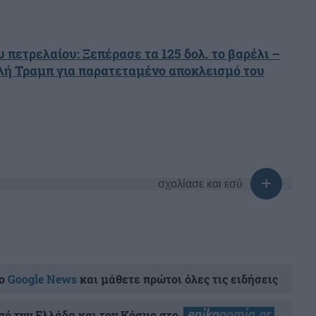
υ πετρελαίου: Ξεπέρασε τα 125 δολ. το βαρέλι –
ιλή Τραμπ για παρατεταμένο αποκλεισμό του
σχολίασε και εσύ
ο
Google News
και μάθετε πρώτοι όλες τις ειδήσεις
ό την Ελλάδα και τον Κόσμο στο