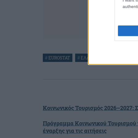
authenti
#
EUROSTAT
#
ΕΛΛΑΔΑ
#
ΕΥΡΩΖΩΝΗ
Κοινωνικός Τουρισμός 2026–2027: 
Πρόγραμμα Κοινωνικού Τουρισμού γ
έναρξης για τις αιτήσεις