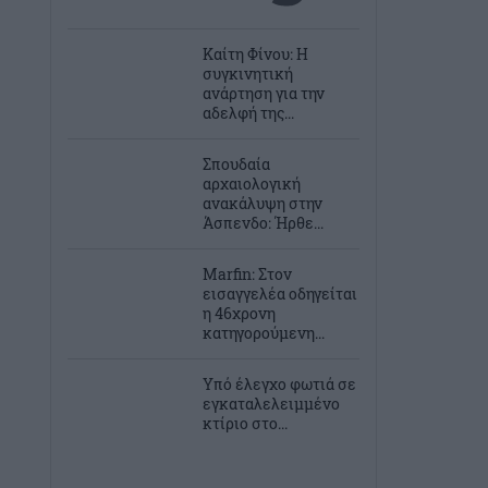
Καίτη Φίνου: Η
συγκινητική
ανάρτηση για την
αδελφή της...
Σπουδαία
αρχαιολογική
ανακάλυψη στην
Άσπενδο: Ήρθε...
Marfin: Στον
εισαγγελέα οδηγείται
η 46χρονη
κατηγορούμενη...
Υπό έλεγχο φωτιά σε
εγκαταλελειμμένο
κτίριο στο...