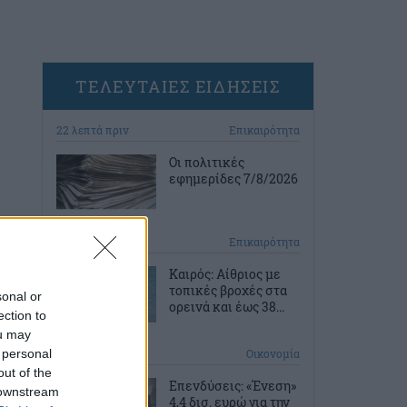
ΤΕΛΕΥΤΑΙΕΣ ΕΙΔΗΣΕΙΣ
22 λεπτά πριν
Επικαιρότητα
Οι πολιτικές
εφημερίδες 7/8/2026
53 λεπτά πριν
Επικαιρότητα
Καιρός: Αίθριος με
τοπικές βροχές στα
sonal or
ορεινά και έως 38...
ection to
ou may
 personal
1 ώρα πριν
Οικονομία
out of the
Επενδύσεις: «Ένεση»
 downstream
4,4 δισ. ευρώ για την