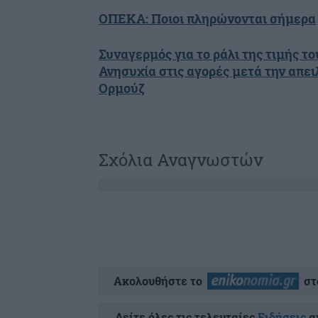
ΟΠΕΚΑ: Ποιοι πληρώνονται σήμερα
Συναγερμός για το ράλι της τιμής το
Ανησυχία στις αγορές μετά την απε
Ορμούζ
Σχόλια Αναγνωστών
Ακολουθήστε το
στ
Δείτε όλες τις τελευταίες
Ειδήσεις
απ