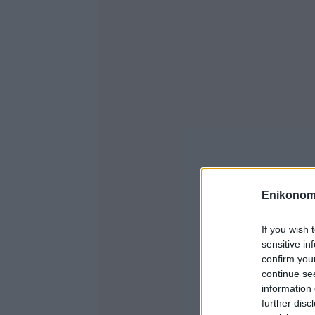
Enikonom
If you wish 
sensitive in
confirm you
continue se
information 
further disc