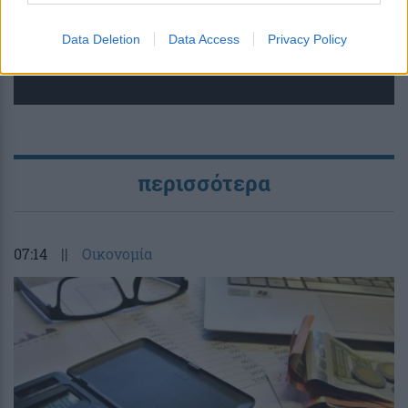
ερωτήσεις;
Data Deletion
Data Access
Privacy Policy
περισσότερα
07:14
||
Οικονομία