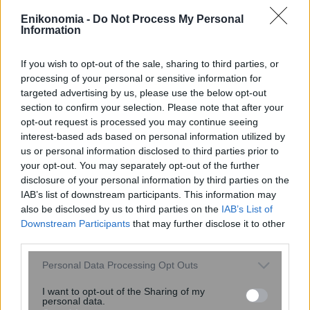
Δευτέρας (10/8) – Στίβος και φιλικά
Enikonomia -
Do Not Process My Personal
ματς στο σημερινό τηλεοπτικό μενού
Information
If you wish to opt-out of the sale, sharing to third parties, or
processing of your personal or sensitive information for
targeted advertising by us, please use the below opt-out
section to confirm your selection. Please note that after your
opt-out request is processed you may continue seeing
interest-based ads based on personal information utilized by
us or personal information disclosed to third parties prior to
your opt-out. You may separately opt-out of the further
disclosure of your personal information by third parties on the
IAB’s list of downstream participants. This information may
also be disclosed by us to third parties on the
IAB’s List of
Downstream Participants
that may further disclose it to other
Φυτά: Το κόλπο του Αυγούστου που θα
third parties.
διπλασιάσει την ανθοφορία τους –
Please note that this website/app uses one or more Google
Personal Data Processing Opt Outs
Αρκούν πέντε λεπτά
services and may gather and store information including but
not limited to your visit or usage behaviour. You may click to
I want to opt-out of the Sharing of my
personal data.
grant or deny consent to Google and its third-party tags to