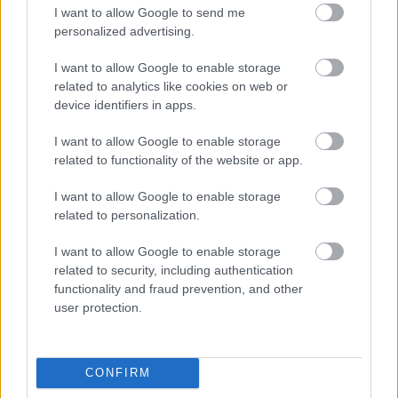
I want to allow Google to send me
personalized advertising.
I want to allow Google to enable storage
UNC6671: Η νέα απειλή που κλέβει
related to analytics like cookies on web or
δεδομένα από το Microsoft 365 με
device identifiers in apps.
υποκλοπή εταιρικών συνεδριών
I want to allow Google to enable storage
related to functionality of the website or app.
I want to allow Google to enable storage
related to personalization.
I want to allow Google to enable storage
related to security, including authentication
functionality and fraud prevention, and other
user protection.
Κουίζ: Πόσο καλά θυμάστε την
ελληνική μυθολογία; Μπορείτε να
CONFIRM
απαντήσετε σωστά και στις 3