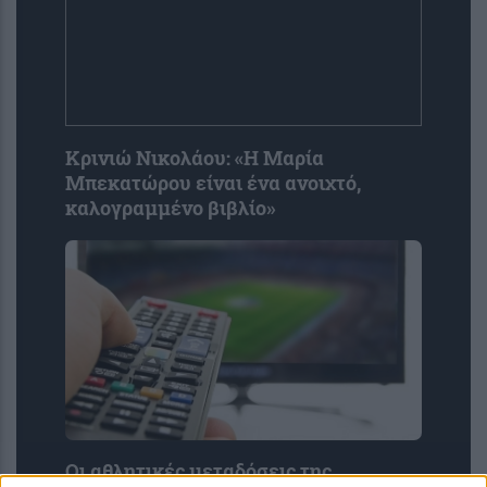
Κρινιώ Νικολάου: «Η Μαρία
Μπεκατώρου είναι ένα ανοιχτό,
καλογραμμένο βιβλίο»
Οι αθλητικές μεταδόσεις της