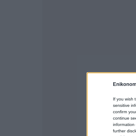
Enikonom
If you wish 
sensitive in
confirm you
continue se
information 
further disc