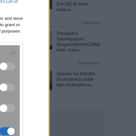
B’s List of
Στα 320,42 εκατ.
ευρώ ο...
er and store
7 ώρες πριν
Οικονομία
to grant or
ed purposes
Υπουργείο
Οικονομικών:
Χρηματοδότηση 204,6
εκατ. ευρώ...
7 ώρες πριν
Επιχειρήσεις
Έρευνα της Deloitte:
Οι ελληνικές scale-
ups επιχειρήσεις...