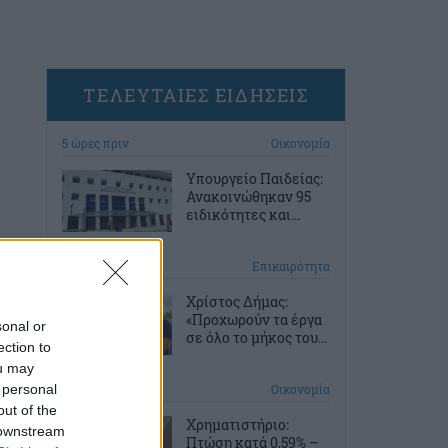
ΤΕΛΕΥΤΑΙΕΣ ΕΙΔΗΣΕΙΣ
5 ώρες πριν
Οικονομία
Υπουργείο Παιδείας:
Ανακοινώθηκαν 95
ειδικότητες και...
6 ώρες πριν
Επικαιρότητα
Χρίστος Δήμας:
«Προχωρούν τα έργα
sonal or
σε όλο το μήκος του...
ection to
ou may
 personal
6 ώρες πριν
Οικονομία
out of the
Χρηματιστήριο:
 downstream
Πτώση κατά 0,59% –