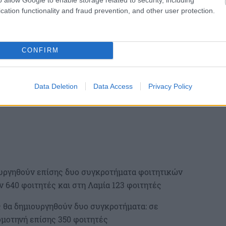
γηθούν δυο νέα συγκροτήματα: στο Ρέθυμνο θα
cation functionality and fraud prevention, and other user protection.
 Ηράκλειο θα καλύπτουν 2.136 φοιτητές
CONFIRM
Data Deletion
Data Access
Privacy Policy
ουργηθούν επίσης δυο συγκροτήματα φοιτητικών
 640 φοιτητές και στη Λαμία 123 φοιτητές
ς θα δημιουργηθούν δυο συγκροτήματα: σε
ομοτηνή επίσης 350 φοιτητές