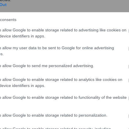
 σε Κρήτη, Δυτική Μακεδονία και Θεσσαλία».
Out
consents
o allow Google to enable storage related to advertising like cookies on
evice identifiers in apps.
o allow my user data to be sent to Google for online advertising
s.
to allow Google to send me personalized advertising.
o allow Google to enable storage related to analytics like cookies on
evice identifiers in apps.
υργία φοιτητικών εστιών μέσω των συμπράξεων
o allow Google to enable storage related to functionality of the website
ός αριθμός θέσεων στις εστίες θα φτάσει τις 8.609,
αι στα 737.500.000 ευρώ.
o allow Google to enable storage related to personalization.
o allow Google to enable storage related to security, including