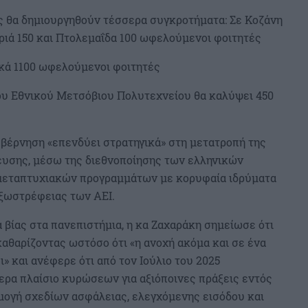
ς θα δημιουργηθούν τέσσερα συγκροτήματα: Σε Κοζάνη
οριά 150 και Πτολεμαΐδα 100 ωφελούμενοι φοιτητές
ικά 1100 ωφελούμενοι φοιτητές
του Εθνικού Μετσόβιου Πολυτεχνείου θα καλύψει 450
υβέρνηση «επενδύει στρατηγικά» στη μετατροπή της
ευσης, μέσω της διεθνοποίησης των ελληνικών
 μεταπτυχιακών προγραμμάτων με κορυφαία ιδρύματα
εξωστρέφειας των ΑΕΙ.
βίας στα πανεπιστήμια, η κα Ζαχαράκη σημείωσε ότι
καθαρίζοντας ωστόσο ότι «η ανοχή ακόμα και σε ένα
» και ανέφερε ότι από τον Ιούλιο του 2025
ερα πλαίσιο κυρώσεων για αξιόποινες πράξεις εντός
ρμογή σχεδίων ασφάλειας, ελεγχόμενης εισόδου και