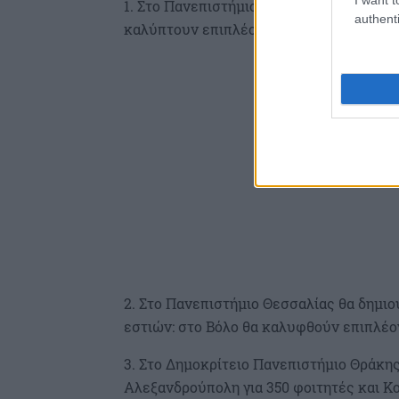
1. Στο Πανεπιστήμιο Κρήτης θα δημιουρ
authenti
καλύπτουν επιπλέον 2.710 φοιτητές. Στο
2. Στο Πανεπιστήμιο Θεσσαλίας θα δημι
εστιών: στο Βόλο θα καλυφθούν επιπλέον
3. Στο Δημοκρίτειο Πανεπιστήμιο Θράκη
Αλεξανδρούπολη για 350 φοιτητές και Κ