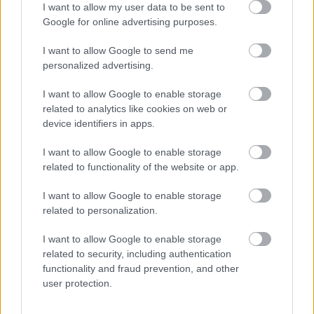
I want to allow my user data to be sent to
49χρονης Γερμανίδας που
Google for online advertising purposes.
τραυματίστηκε σε δύσβατο σημείο
στη Συκιά
I want to allow Google to send me
personalized advertising.
I want to allow Google to enable storage
related to analytics like cookies on web or
device identifiers in apps.
I want to allow Google to enable storage
related to functionality of the website or app.
I want to allow Google to enable storage
related to personalization.
I want to allow Google to enable storage
related to security, including authentication
ΕΙΝΑΠ: Καταγγέλλει αιφνιδιαστική
functionality and fraud prevention, and other
αλλαγή στο πρόγραμμα εφημεριών
user protection.
του Σισμανογλείου