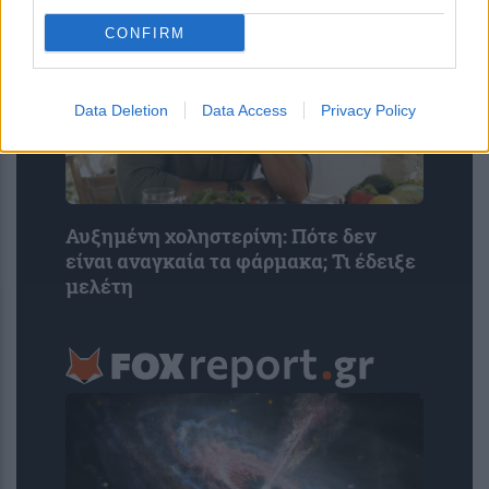
CONFIRM
Data Deletion
Data Access
Privacy Policy
Αυξημένη χοληστερίνη: Πότε δεν
είναι αναγκαία τα φάρμακα; Τι έδειξε
μελέτη