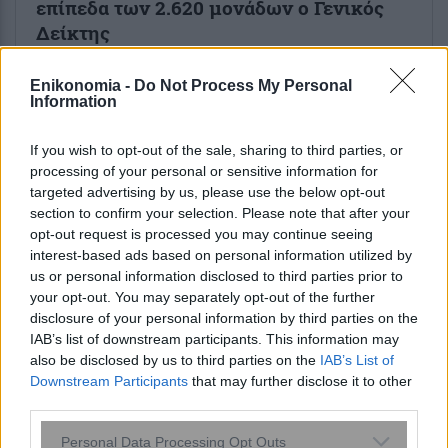
επίπεδα των 2.620 μονάδων ο Γενικός
Δείκτης
1 ώρα πριν
Enikonomia -
Do Not Process My Personal
Information
Συσκευασίες προϊόντων: Τι αλλάζει από
τις 12 Αυγούστου στην ΕΕ
If you wish to opt-out of the sale, sharing to third parties, or
processing of your personal or sensitive information for
targeted advertising by us, please use the below opt-out
section to confirm your selection. Please note that after your
opt-out request is processed you may continue seeing
interest-based ads based on personal information utilized by
ENIKOS NETWORK
us or personal information disclosed to third parties prior to
your opt-out. You may separately opt-out of the further
disclosure of your personal information by third parties on the
IAB’s list of downstream participants. This information may
also be disclosed by us to third parties on the
IAB’s List of
Downstream Participants
that may further disclose it to other
third parties.
Please note that this website/app uses one or more Google
Personal Data Processing Opt Outs