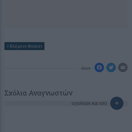
#
Κλέμενς Φούεστ
share
Σχόλια Αναγνωστών
σχολίασε και εσύ