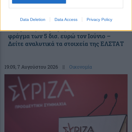
Data Deletion
Data Access
Privacy Policy
Ελληνικές εξαγωγές: Εσπασαν το
φράγμα των 5 δισ. ευρώ τον Ιούνιο –
Δείτε αναλυτικά τα στοιχεία της ΕΛΣΤΑΤ
19:09
, 7 Αυγούστου 2026
||
Οικονομία