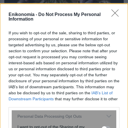
Enikonomia -
Do Not Process My Personal
Information
If you wish to opt-out of the sale, sharing to third parties, or
processing of your personal or sensitive information for
targeted advertising by us, please use the below opt-out
Το «φρούτο του Λαέρτη» που είναι
section to confirm your selection. Please note that after your
πλούσιο σε αντιοξειδωτικά και μπορεί
opt-out request is processed you may continue seeing
να ενισχύσει το έντερο και τα οστά
interest-based ads based on personal information utilized by
us or personal information disclosed to third parties prior to
your opt-out. You may separately opt-out of the further
disclosure of your personal information by third parties on the
IAB’s list of downstream participants. This information may
also be disclosed by us to third parties on the
IAB’s List of
Downstream Participants
that may further disclose it to other
third parties.
Please note that this website/app uses one or more Google
Personal Data Processing Opt Outs
services and may gather and store information including but
not limited to your visit or usage behaviour. You may click to
I want to opt-out of the Sharing of my