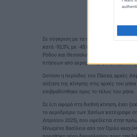
authenti
Σε σύγκριση με τα περσινά δεδομένα, κ
κατά -92,5%, με -45.000 επιβάτες, ενώ 
Ρόδου και Θεσσαλονίκης (-25.000/-91,8% 
πτήσεων από αερομεταφορείς της Μέση
Ωστόσο η περίοδος του Πάσχα, αρχές Απ
αύξηση της κίνησης στις αρχές του μήνα
επιβραδύνθηκε προς το τέλος του μήνα.
Σε ό,τι αφορά στη διεθνή κίνηση, έχει ξε
το αεροδρόμιο των Χανίων κατέγραψε σημ
Απριλίου 2025), που οφείλεται στην πρό
Ηνωμένο Βασίλειο από τον Όμιλο easyJet
προσθήκη νέου δρομολογίου προς την Ιρλ