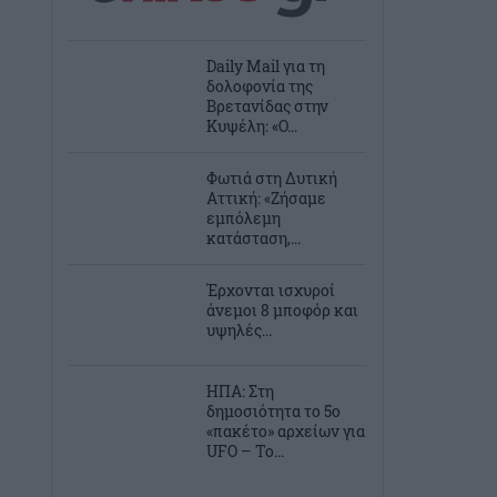
Daily Mail για τη
δολοφονία της
Βρετανίδας στην
Κυψέλη: «Ο...
Φωτιά στη Δυτική
Αττική: «Ζήσαμε
εμπόλεμη
κατάσταση,...
Έρχονται ισχυροί
άνεμοι 8 μποφόρ και
υψηλές...
ΗΠΑ: Στη
δημοσιότητα το 5ο
«πακέτο» αρχείων για
UFO – Το...