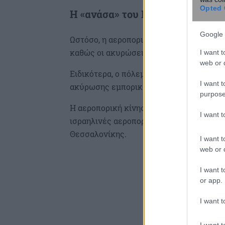
Opted 
Η «ανάσα» του Πάσχα και οι πρ
Google 
Ωστόσο, η αεροπορική κίνηση επηρεάστη
καθώς οι ακυρώσεις πτήσεων από και πρ
I want t
web or d
Ειδικότερα, ο πόλεμος στη Μέση Ανατολ
I want t
ακύρωσης εμπορικών πτήσεων από και π
purpose
Η αεροπορική κίνηση προς το Ισραήλ επα
I want 
ισραηλινές αεροπορικές εταιρείες (EL AL
Θεσσαλονίκης.
I want t
web or d
I want t
or app.
I want t
I want t