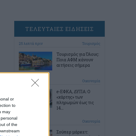
ΤΕΛΕΥΤΑΙΕΣ ΕΙΔΗΣΕΙΣ
25 λεπτά πριν
Τουρισμός
Τουρισμός για Όλους:
Ποια ΑΦΜ κάνουν
αιτήσεις σήμερα
1 ώρα πριν
Οικονομία
e-ΕΦΚΑ, ΔΥΠΑ: Ο
«χάρτης» των
sonal or
πληρωμών έως τις
ection to
14...
ou may
 personal
2 ώρες πριν
Οικονομία
out of the
 downstream
Σούπερ μάρκετ: