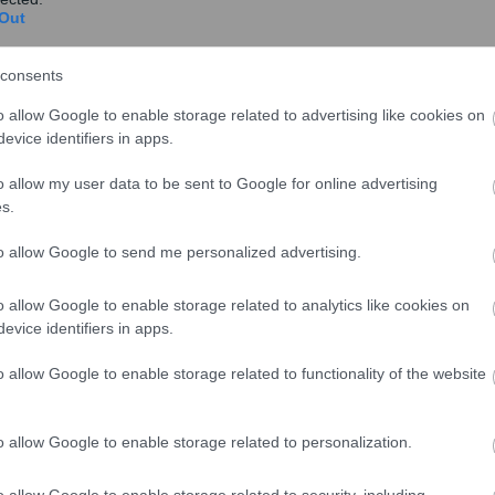
Out
ωταθλητές του μήνα
consents
κε σημαντικά από τον πόλεμο στη Μέση Ανατολή,
ος το Ισραήλ.
o allow Google to enable storage related to advertising like cookies on
evice identifiers in apps.
ή επηρέασε αρνητικά την κυκλοφορία λόγω της
o allow my user data to be sent to Google for online advertising
ρος το Ισραήλ.
s.
νήλθε προς τα μέσα Απριλίου, με πρωτοστάτες τις
to allow Google to send me personalized advertising.
, Israir) και μόνο στα αεροδρόμια Ρόδου και
o allow Google to enable storage related to analytics like cookies on
evice identifiers in apps.
o allow Google to enable storage related to functionality of the website
o allow Google to enable storage related to personalization.
o allow Google to enable storage related to security, including