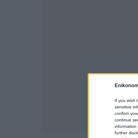
Enikonom
If you wish 
sensitive in
confirm you
continue se
information 
further disc