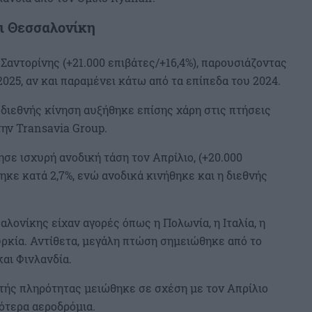
αι Θεσσαλονίκη
Σαντορίνης (+21.000 επιβάτες/+16,4%), παρουσιάζοντας
025, αν και παραμένει κάτω από τα επίπεδα του 2024.
 διεθνής κίνηση αυξήθηκε επίσης χάρη στις πτήσεις
την Transavia Group.
σε ισχυρή ανοδική τάση τον Απρίλιο, (+20.000
ηκε κατά 2,7%, ενώ ανοδικά κινήθηκε και η διεθνής
λονίκης είχαν αγορές όπως η Πολωνία, η Ιταλία, η
υρκία. Αντίθετα, μεγάλη πτώση σημειώθηκε από το
αι Φινλανδία.
στής πληρότητας μειώθηκε σε σχέση με τον Απρίλιο
σότερα αεροδρόμια.