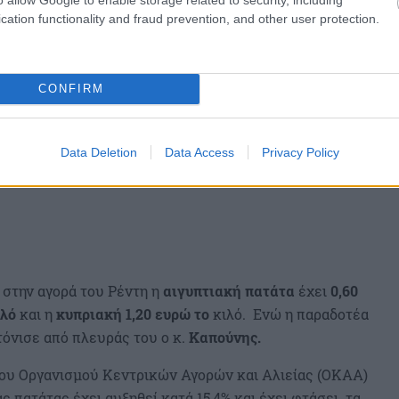
cation functionality and fraud prevention, and other user protection.
CONFIRM
Data Deletion
Data Access
Privacy Policy
 στην αγορά του Ρέντη η
αιγυπτιακή
πατάτα
έχει
0,60
ιλό
και η
κυπριακή
1,20 ευρώ το
κιλό. Ενώ η παραδοτέα
 τόνισε από πλευράς του ο κ.
Καπούνης.
 του Οργανισμού Κεντρικών Αγορών και Αλιείας (ΟΚΑΑ)
ς πατάτας έχει αυξηθεί κατά 15,4% και έχει φτάσει τα