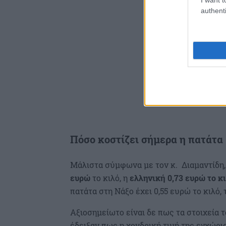
authenti
Πόσο κοστίζει σήμερα η πατάτα
Μάλιστα σύμφωνα με τον κ. Διαμαντίδη,
ευρώ
το κιλό, η
ελληνική
0,73 ευρώ το κ
πατάτα στη Νάξο έχει 0,55 ευρώ το κιλό,
Αξιοσημείωτο είναι δε πως τα στοιχεία
έδειξαν πως η χονδρική τιμή της εγχώρια