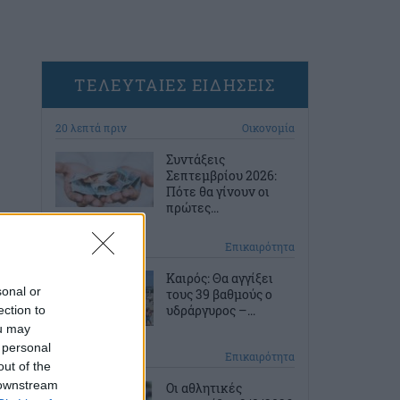
ΤΕΛΕΥΤΑΙΕΣ ΕΙΔΗΣΕΙΣ
20 λεπτά πριν
Οικονομία
Συντάξεις
Σεπτεμβρίου 2026:
Πότε θα γίνουν οι
πρώτες...
59 λεπτά πριν
Επικαιρότητα
Καιρός: Θα αγγίξει
sonal or
τους 39 βαθμούς ο
υδράργυρος –...
ection to
ou may
 personal
2 ώρες πριν
Επικαιρότητα
out of the
 downstream
Οι αθλητικές