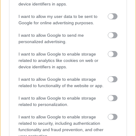
device identifiers in apps.
Σκανδιναβικό bob: Το καρέ που κάνει
I want to allow my user data to be sent to
τα λεπτά μαλλιά να δείχνουν πιο
Google for online advertising purposes.
πλούσια – Το προτιμούν celebrities
I want to allow Google to send me
personalized advertising.
I want to allow Google to enable storage
related to analytics like cookies on web or
device identifiers in apps.
I want to allow Google to enable storage
related to functionality of the website or app.
I want to allow Google to enable storage
6 φράσεις που χρησιμοποιούν οι
related to personalization.
ναρκισσιστές στους καβγάδες για να
σας χειραγωγήσουν
I want to allow Google to enable storage
related to security, including authentication
functionality and fraud prevention, and other