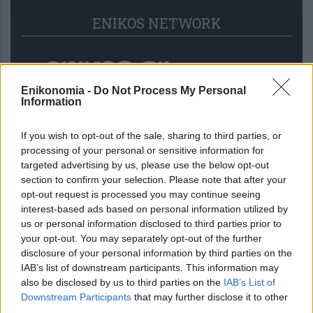
ENIKOS NETWORK
Enikonomia -
Do Not Process My Personal
Information
If you wish to opt-out of the sale, sharing to third parties, or
processing of your personal or sensitive information for
targeted advertising by us, please use the below opt-out
section to confirm your selection. Please note that after your
opt-out request is processed you may continue seeing
interest-based ads based on personal information utilized by
us or personal information disclosed to third parties prior to
your opt-out. You may separately opt-out of the further
Άριελ Κωνσταντινίδη: “Φέτος ήταν η
disclosure of your personal information by third parties on the
πρώτη χρονιά που μου έλειψε τόσο
IAB’s list of downstream participants. This information may
έντονα η Αλίκη”
also be disclosed by us to third parties on the
IAB’s List of
Downstream Participants
that may further disclose it to other
third parties.