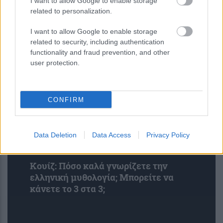
I want to allow Google to enable storage
Νέος σχεδιασμός καταλύτη βελτιώνει
related to personalization.
την παραγωγή αμμωνίας
I want to allow Google to enable storage
καταστέλλοντας ανεπιθύμητες
related to security, including authentication
αντιδράσεις
functionality and fraud prevention, and other
user protection.
CONFIRM
Data Deletion
Data Access
Privacy Policy
Κουίζ: Πόσο καλά γνωρίζετε την
ελληνική μυθολογία; Μπορείτε να
κάνετε το 3 στα 3;