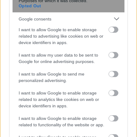
Purposes for which it was collected.
Opted Out
Google consents
Η ομιλία των παιδιών μπορεί να
I want to allow Google to enable storage
αποκαλύπτει τον μελλοντικό κίνδυνο
related to advertising like cookies on web or
κατάθλιψης και άγχους – Τι έδειξε
device identifiers in apps.
μελέτη του Stanford με ...
I want to allow my user data to be sent to
Google for online advertising purposes.
I want to allow Google to send me
personalized advertising.
I want to allow Google to enable storage
related to analytics like cookies on web or
device identifiers in apps.
I want to allow Google to enable storage
related to functionality of the website or app.