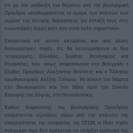
ότι με την ανάδειξη του θέματος από την βουλγαρική
Προεδρία «αναθερμαίνεται το όραμα των πολιτών των
χωρών της Δυτικής Βαλκανικής για ένταξή τους στις
ευρωπαϊκές δομές κάτι που είναι πολύ σημαντικό».
Ενισχυτικά επ΄ αυτού εκτιμάται, και από άλλες
διπλωματικές πηγές, ότι θα λειτουργήσουν οι δυο
τετραμερείς, Ελλάδας, Σερβίας, Βουλγαρίας και
Ρουμανίας, που -όπως ανακοίνωσαν στο Βελιγράδι ο
Σέρβος Πρόεδρος Αλεξαντερ Βούτσιτς και ο Έλληνας
πρωθυπουργός Αλέξης Τσίπρας- θα γίνουν τον Μάρτιο
στο Βουκουρέστι και τον Μάιο πριν την Σύνοδο
Κορυφής της Σόφιας, στη Θεσσαλονίκη.
Καθώς διαρκούσης της βουλγάρικης Προεδρίας
αναμένονται εξελίξεις γύρω από την επίλυση της
εκκρεμότητας της ονομασίας της ΠΓΔΜ, οι ίδιες πηγές
ανέφεραν πως δεν πρόκειται να υπάρξει εμπλοκή της