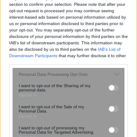
section to confirm your selection. Please note that after your
opt-out request is processed you may continue seeing
interest-based ads based on personal information utilized by
us or personal information disclosed to third parties prior to
your opt-out. You may separately opt-out of the further
disclosure of your personal information by third parties on the
IAB’s list of downstream participants. This information may
also be disclosed by us to third parties on the
IAB’s List of
Downstream Participants
that may further disclose it to other
third parties.
Please note that this website/app uses one or more Google
Personal Data Processing Opt Outs
services and may gather and store information including but
not limited to your visit or usage behaviour. You may click to
I want to opt-out of the Sharing of my
Συγκίνηση στο «ύστατο χαίρε» στον
personal data.
grant or deny consent to Google and its third-party tags to
Λάκη Χαλκιά
Opted In
use your data for below specified purposes in below Google
consent section.
I want to opt-out of the Sale of my
Personal Data.
Opted In
I want to opt-out of processing my
Personal Data for Targeted Advertising.