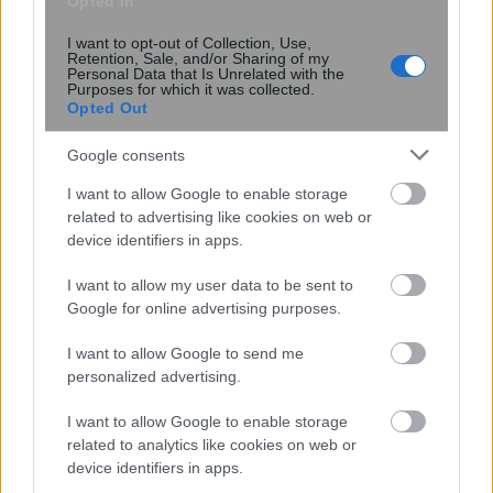
Opted In
I want to opt-out of Collection, Use,
Retention, Sale, and/or Sharing of my
Personal Data that Is Unrelated with the
Purposes for which it was collected.
Opted Out
Μύκονος: Νεκρός 42χρονος σε
τροχαίο με τη μηχανή του – Πώς έγινε
Google consents
το δυστύχημα
I want to allow Google to enable storage
related to advertising like cookies on web or
device identifiers in apps.
I want to allow my user data to be sent to
Google for online advertising purposes.
I want to allow Google to send me
personalized advertising.
I want to allow Google to enable storage
related to analytics like cookies on web or
device identifiers in apps.