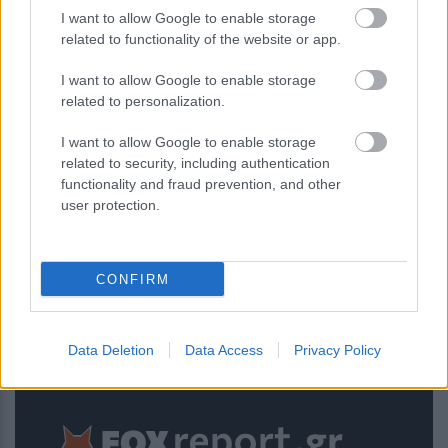
Πονοκέφαλος: Νευρολόγος
I want to allow Google to enable storage
προειδοποιεί για ένα συγκεκριμένο
related to functionality of the website or app.
αντικείμενο στο σπίτι που τον
προκαλεί
I want to allow Google to enable storage
related to personalization.
I want to allow Google to enable storage
related to security, including authentication
functionality and fraud prevention, and other
user protection.
CONFIRM
Ενίσχυση του ΕΚΑΒ και αναβάθμιση
των δομών Υγείας σε Λαμία και
Data Deletion
Data Access
Privacy Policy
Καρδίτσα