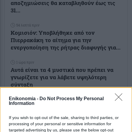
αποζημιώσεις θα καταβληθούν έως τις
31...
54 λεπτά πριν
Κομισιόν: Υποβλήθηκε από τον
Πιερρακάκη το αίτημα για την
ενεργοποίηση της ρήτρας διαφυγής για...
1 ώρα πριν
Αυτά είναι τα 4 μυστικά που πρέπει να
γνωρίζετε για να λάβετε υψηλότερη
σύνταξη
Enikonomia -
Do Not Process My Personal
Information
If you wish to opt-out of the sale, sharing to third parties, or
ENIKOS NETWORK
processing of your personal or sensitive information for
targeted advertising by us, please use the below opt-out