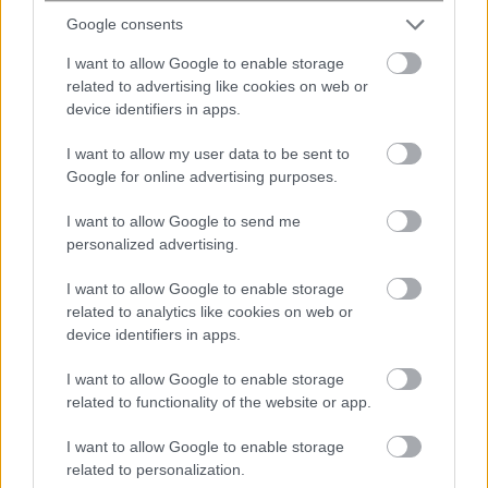
➢ 8 στις 10 επιχειρήσεις (79,5%) που πραγματοποίησαν
Google consents
επενδύσεις τις χρηματοδότησαν με ίδιους πόρους. Το
I want to allow Google to enable storage
9,3% τις χρηματοδότησε μέσω προγραμμάτων
related to advertising like cookies on web or
χρηματοδότησης ενώ μόλις το 3,9% μέσω τραπεζικού
device identifiers in apps.
δανεισμού.
I want to allow my user data to be sent to
Τιμές
Google for online advertising purposes.
➢ Το 43,3% των μικρών και πολύ μικρών επιχειρήσεων
I want to allow Google to send me
personalized advertising.
δήλωσε ότι αύξησε τις τιμές του το πρώτο εξάμηνο του
2023. Το ποσοστό αυτό, αν και είναι μειωμένο σε σχέση
I want to allow Google to enable storage
με το δεύτερο και το πρώτο εξάμηνο του 2022 (49,1%
related to analytics like cookies on web or
και 59,2% αντίστοιχα), παραμένει εξαιρετικά υψηλό.
device identifiers in apps.
➢ Τα μεγαλύτερα ποσοστά επιχειρήσεων που δήλωσαν
I want to allow Google to enable storage
related to functionality of the website or app.
ότι αύξησαν τις τιμές τους εντοπίζονται στις
μεγαλύτερες επιχειρήσεις.
I want to allow Google to enable storage
related to personalization.
➢ Συγκεκριμένα, τις τιμές τους αύξησε το πρώτο