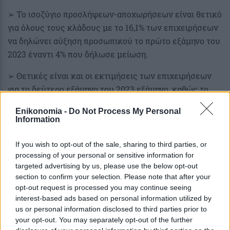
➢ Το ισοζύγιο προσλήψεων-αποχωρήσεων είναι θετικό
για όλους τους κλάδους με το 16,1% των επιχειρήσεων
να δηλώνει αύξηση προσωπικού το πρώτο εξάμηνο του
2023 έναντι 4% που δήλωσε μείωση.
➢ Θετικές είναι και οι εκτιμήσεις των επιχειρήσεων
για το δεύτερο εξάμηνο του 2023 εξάμηνο, καθώς το
7,4% δήλωσε ότι θα αυξήσει το προσωπικό του έναντι
Enikonomia -
Do Not Process My Personal
4,7% που θα το μειώσει.
Information
Επενδύσεις
If you wish to opt-out of the sale, sharing to third parties, or
processing of your personal or sensitive information for
➢ Περίπου 1 στις 3 μικρές και πολύ μικρές
targeted advertising by us, please use the below opt-out
επιχειρήσεις (32,1%) πραγματοποίησε κάποια μορφής
section to confirm your selection. Please note that after your
επένδυση κατά το πρώτο εξάμηνο του 2023.
opt-out request is processed you may continue seeing
interest-based ads based on personal information utilized by
➢ Το 19,1% πραγματοποίησε επενδύσεις σε
us or personal information disclosed to third parties prior to
τεχνολογικό εξοπλισμό και ψηφιακές τεχνολογίες, το
your opt-out. You may separately opt-out of the further