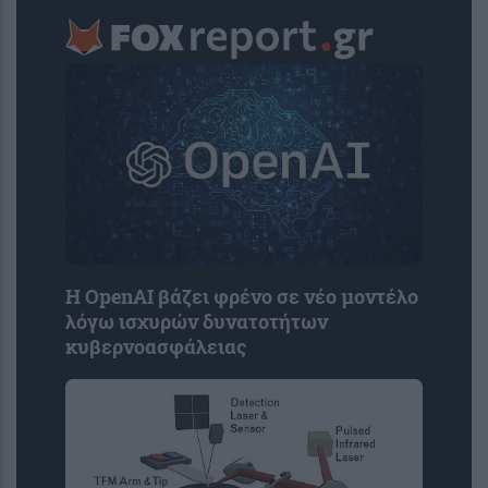
Η OpenAI βάζει φρένο σε νέο μοντέλο
λόγω ισχυρών δυνατοτήτων
κυβερνοασφάλειας