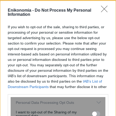
2 ώρες πριν
Enikonomia -
Do Not Process My Personal
Moneymaxxing: Η νέα τάση της Gen Z
Information
στα social media για τη διαχείριση των
οικονομικών
If you wish to opt-out of the sale, sharing to third parties, or
processing of your personal or sensitive information for
targeted advertising by us, please use the below opt-out
section to confirm your selection. Please note that after your
opt-out request is processed you may continue seeing
interest-based ads based on personal information utilized by
ENIKOS NETWORK
us or personal information disclosed to third parties prior to
your opt-out. You may separately opt-out of the further
disclosure of your personal information by third parties on the
IAB’s list of downstream participants. This information may
also be disclosed by us to third parties on the
IAB’s List of
Downstream Participants
that may further disclose it to other
third parties.
Please note that this website/app uses one or more Google
Personal Data Processing Opt Outs
services and may gather and store information including but
not limited to your visit or usage behaviour. You may click to
I want to opt-out of the Sharing of my
personal data.