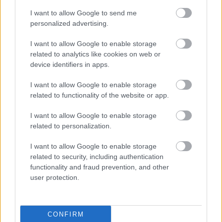
νομίζοντας ότι παντρεύεται ο «CR7...
I want to allow Google to send me
personalized advertising.
I want to allow Google to enable storage
related to analytics like cookies on web or
device identifiers in apps.
I want to allow Google to enable storage
related to functionality of the website or app.
I want to allow Google to enable storage
related to personalization.
I want to allow Google to enable storage
Σκανδιναβικό bob: Το καρέ που κάνει
related to security, including authentication
τα λεπτά μαλλιά να δείχνουν πιο
functionality and fraud prevention, and other
user protection.
πλούσια – Το προτιμούν celebrities
CONFIRM