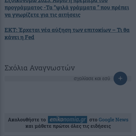
Εξοικονομώ 2023: Αύριο η πρεμιέρα του
προγράμματος -Τα “ψιλά γράμματα ” που πρέπει
να γνωρίζετε για τις αιτήσεις
ΕΚΤ: Έρχεται νέα αύξηση των επιτοκίων – Τι θα
κάνει η Fed
Σχόλια Αναγνωστών
σχολίασε και εσύ
Ακολουθήστε το
στο
Google News
και μάθετε πρώτοι όλες τις ειδήσεις