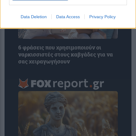
Data Deletion
Data Access
Privacy Policy
6 φράσεις που χρησιμοποιούν οι
ναρκισσιστές στους καβγάδες για να
σας χειραγωγήσουν