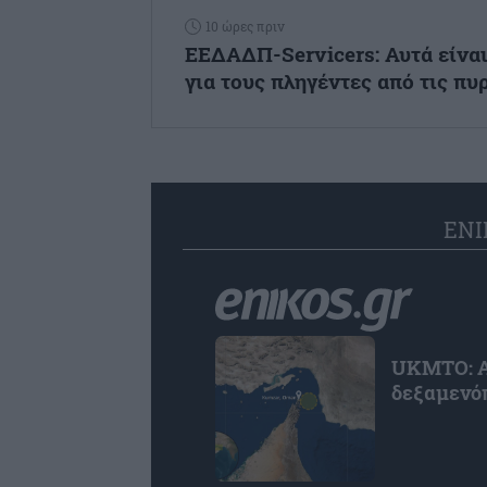
10 ώρες πριν
ΕΕΔΑΔΠ-Servicers: Αυτά είνα
για τους πληγέντες από τις πυ
ENI
UKMTO: Αν
δεξαμενόπ