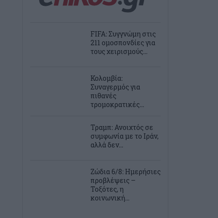
FIFA: Συγγνώμη στις
211 ομοσπονδίες για
τους χειρισμούς...
Κολομβία:
Συναγερμός για
πιθανές
τρομοκρατικές...
Τραμπ: Ανοιχτός σε
συμφωνία με το Ιράν,
αλλά δεν...
Ζώδια 6/8: Ημερήσιες
προβλέψεις –
Τοξότες, η
κοινωνική...