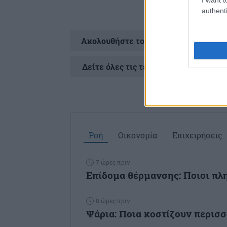
authenti
Ακολουθήστε το
στ
Δείτε όλες τις τελευταίες
Ειδήσεις
απ
Ροή
Οικονομία
Επιχειρήσεις
7 ώρες πριν
Επίδομα θέρμανσης: Ποιοι πλ
8 ώρες πριν
Ψάρια: Ποια κοστίζουν περισσ