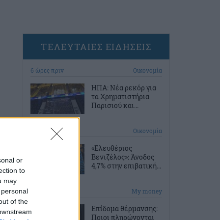
ΤΕΛΕΥΤΑΙΕΣ ΕΙΔΗΣΕΙΣ
6 ώρες πριν
Οικονομία
ΗΠΑ: Νέα ρεκόρ για
τα Χρηματιστήρια
Παρισιού και...
6 ώρες πριν
Οικονομία
«Ελευθέριος
Βενιζέλος»: Άνοδος
sonal or
4,7% στην επιβατική...
ection to
ou may
 personal
7 ώρες πριν
My money
out of the
Επίδομα θέρμανσης:
 downstream
Ποιοι πληρώνονται