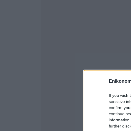
Enikonom
If you wish 
sensitive in
confirm you
continue se
information 
further disc