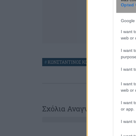
Opted 
Google 
I want t
web or d
I want t
purpose
#
ΚΩΝΣΤΑΝΤΙΝΟΣ ΚΟΛΛΙΑΣ
#
ΜΕΤΑΡΡΥΘΜ
I want 
I want t
web or d
I want t
Σχόλια Αναγνωστών
or app.
I want t
I want t