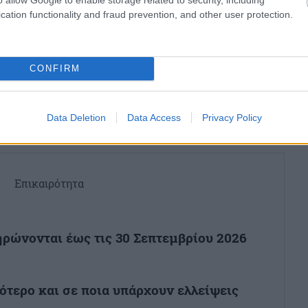
cation functionality and fraud prevention, and other user protection.
ο
Google News
και μάθετε πρώτοι όλες τις ειδήσεις
CONFIRM
ό την Ελλάδα και τον Κόσμο στο
Data Deletion
Data Access
Privacy Policy
Επικαιρότητα
ηρώνονται έως τις 30 Σεπτεμβρίου 2026
ότερο και σε ποια υπάρχουν ελλείψεις