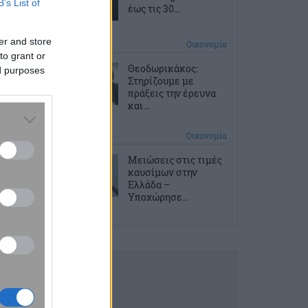
B’s List of
έως τις 30...
er and store
7 ώρες πριν
Οικονομία
to grant or
Θεοδωρικάκος:
ed purposes
Στηρίζουμε με
πράξεις την έρευνα
και...
8 ώρες πριν
Οικονομία
Μειώσεις στις τιμές
καυσίμων στην
Ελλάδα –
Υποχώρησε...