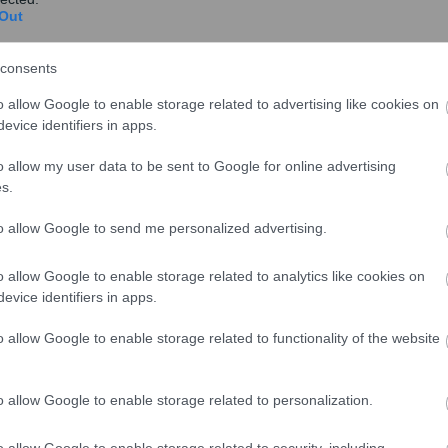
Out
consents
o allow Google to enable storage related to advertising like cookies on
evice identifiers in apps.
o allow my user data to be sent to Google for online advertising
s.
ΙΣΕΙΣ
to allow Google to send me personalized advertising.
share
o allow Google to enable storage related to analytics like cookies on
evice identifiers in apps.
o allow Google to enable storage related to functionality of the website
σχολίασε και εσύ
o allow Google to enable storage related to personalization.
o allow Google to enable storage related to security, including