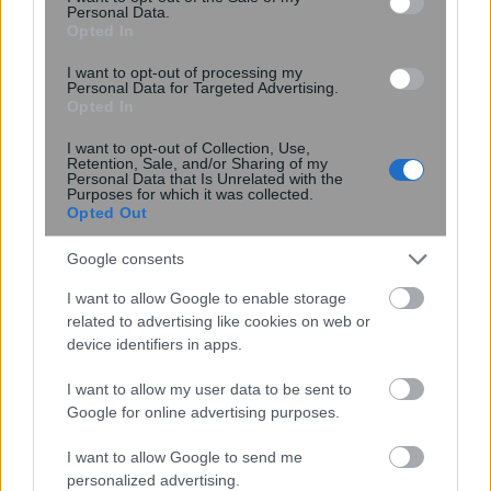
Personal Data.
Opted In
I want to opt-out of processing my
Personal Data for Targeted Advertising.
5 νόστιμα φρούτα με πρωτεΐνη που
Opted In
αδυνατίζουν – Μπορείτε να τα τρώτε
καθημερινά
I want to opt-out of Collection, Use,
Retention, Sale, and/or Sharing of my
Personal Data that Is Unrelated with the
Purposes for which it was collected.
Opted Out
Google consents
I want to allow Google to enable storage
related to advertising like cookies on web or
device identifiers in apps.
I want to allow my user data to be sent to
Google for online advertising purposes.
I want to allow Google to send me
personalized advertising.
Νέα ανάλυση δεδομένων