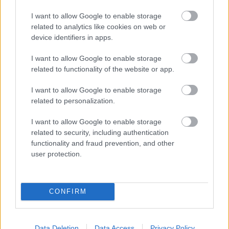
αποκαλύπτει ότι ο Άρης είχε
I want to allow Google to enable storage
περισσότερο νερό από όσο πιστεύαμε
related to analytics like cookies on web or
device identifiers in apps.
I want to allow Google to enable storage
related to functionality of the website or app.
I want to allow Google to enable storage
related to personalization.
I want to allow Google to enable storage
related to security, including authentication
functionality and fraud prevention, and other
Εφαρμογές Android ενδέχεται να
user protection.
μοιράζονται δεδομένα τοποθεσίας
χρηστών με διαφημιστές
CONFIRM
Data Deletion
Data Access
Privacy Policy