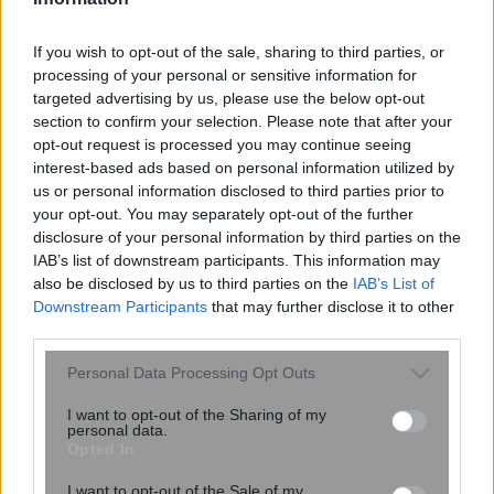
If you wish to opt-out of the sale, sharing to third parties, or
processing of your personal or sensitive information for
targeted advertising by us, please use the below opt-out
section to confirm your selection. Please note that after your
opt-out request is processed you may continue seeing
interest-based ads based on personal information utilized by
us or personal information disclosed to third parties prior to
your opt-out. You may separately opt-out of the further
disclosure of your personal information by third parties on the
ΕΟΦ: Σύσκεψη με όλους τους φορείς
IAB’s list of downstream participants. This information may
για την επάρκεια φαρμάκων και την
also be disclosed by us to third parties on the
IAB’s List of
εύρυθμη λειτουργία της εφοδιαστικής
Downstream Participants
that may further disclose it to other
αλυσίδας
third parties.
Please note that this website/app uses one or more Google
Personal Data Processing Opt Outs
services and may gather and store information including but
not limited to your visit or usage behaviour. You may click to
I want to opt-out of the Sharing of my
personal data.
grant or deny consent to Google and its third-party tags to
Opted In
use your data for below specified purposes in below Google
consent section.
I want to opt-out of the Sale of my