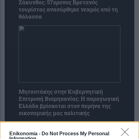
Ζάκυνθος: 57χρονος Βρετανός
τουρίστας ανασύρθηκε νεκρός από τη
θάλασσα
Μητσοτάκης στην Κυβερνητική
Επιτροπή Βιομηχανίας: Η παραγωγική
Ελλάδα βρίσκεται στον πυρήνα της
οικονομικής μας πολιτικής
Enikonomia -
Do Not Process My Personal
Information