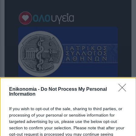
Enikonomia -
Do Not Process My Personal
Διευθέτηση των αποζημιώσεων των
Information
Στρατιωτικών Ιατρών, μετά από
αίτημα του ΙΣΑ
If you wish to opt-out of the sale, sharing to third parties, or
processing of your personal or sensitive information for
targeted advertising by us, please use the below opt-out
section to confirm your selection. Please note that after your
opt-out request is processed you may continue seeing