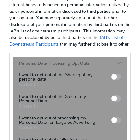
interest-based ads based on personal information utilized by
us or personal information disclosed to third parties prior to
your opt-out. You may separately opt-out of the further
disclosure of your personal information by third parties on the
IAB’s list of downstream participants. This information may
also be disclosed by us to third parties on the
IAB’s List of
Καρκίνος του μαστού: Νέα δεδομένα
Downstream Participants
that may further disclose it to other
για την καταστολή της ωοθηκικής
third parties.
λειτουργίας
Please note that this website/app uses one or more Google
Personal Data Processing Opt Outs
services and may gather and store information including but
not limited to your visit or usage behaviour. You may click to
I want to opt-out of the Sharing of my
personal data.
grant or deny consent to Google and its third-party tags to
Opted In
use your data for below specified purposes in below Google
consent section.
I want to opt-out of the Sale of my
Personal Data.
Opted In
I want to opt-out of processing my
Personal Data for Targeted Advertising.
Opted In
I want to opt-out of Collection, Use,