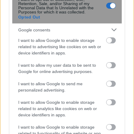
Retention, Sale, and/or Sharing of my
Personal Data that Is Unrelated with the
Purposes for which it was collected.
Κενό ασφαλείας στο iCloud Private
Opted Out
Relay της Apple μπορεί να
αποκαλύψει την πραγματική
Google consents
διεύθυνση IP
I want to allow Google to enable storage
related to advertising like cookies on web or
device identifiers in apps.
I want to allow my user data to be sent to
Google for online advertising purposes.
I want to allow Google to send me
personalized advertising.
I want to allow Google to enable storage
Νέος σχεδιασμός καταλύτη βελτιώνει
related to analytics like cookies on web or
την παραγωγή αμμωνίας
device identifiers in apps.
καταστέλλοντας ανεπιθύμητες
I want to allow Google to enable storage
αντιδράσεις
related to functionality of the website or app.