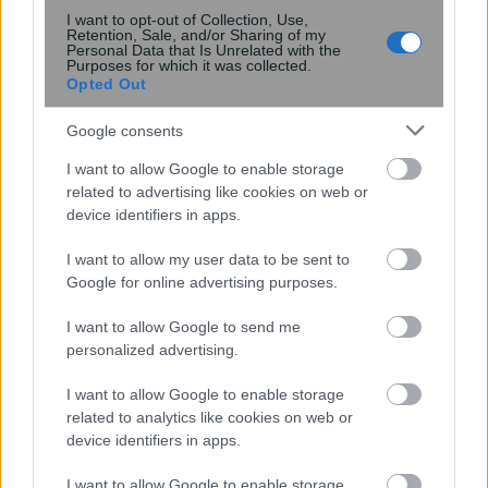
I want to opt-out of Collection, Use,
Retention, Sale, and/or Sharing of my
Personal Data that Is Unrelated with the
Purposes for which it was collected.
περισσότερα
Opted Out
Google consents
I want to allow Google to enable storage
14:06
, 1 Αυγούστου 2026
||
related to advertising like cookies on web or
device identifiers in apps.
I want to allow my user data to be sent to
Google for online advertising purposes.
I want to allow Google to send me
personalized advertising.
I want to allow Google to enable storage
related to analytics like cookies on web or
device identifiers in apps.
I want to allow Google to enable storage