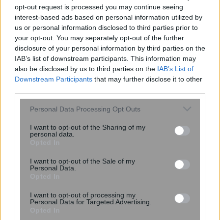
opt-out request is processed you may continue seeing
ανοίγουν τον δρόμο για μικρότερες
interest-based ads based on personal information utilized by
και αποδοτικότερες κβαντικές
us or personal information disclosed to third parties prior to
συσκευές
your opt-out. You may separately opt-out of the further
disclosure of your personal information by third parties on the
IAB’s list of downstream participants. This information may
also be disclosed by us to third parties on the
IAB’s List of
Downstream Participants
that may further disclose it to other
third parties.
Please note that this website/app uses one or more Google
Personal Data Processing Opt Outs
services and may gather and store information including but
not limited to your visit or usage behaviour. You may click to
I want to opt-out of the Sharing of my
personal data.
grant or deny consent to Google and its third-party tags to
Opted In
use your data for below specified purposes in below Google
Νέα μέθοδος μετατρέπει το PVC σε
consent section.
λιπαντικό υψηλής απόδοσης
I want to opt-out of the Sale of my
Personal Data.
Opted In
I want to opt-out of processing my
Personal Data for Targeted Advertising.
Opted In