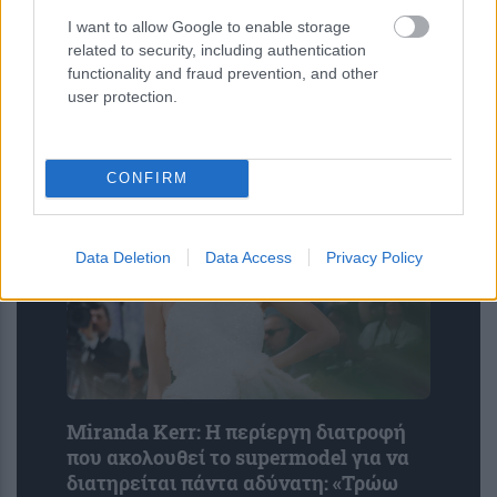
Γερμανία: Νέα έρευνα για την άμυνα
I want to allow Google to enable storage
απέναντι στα drones – Καμπανάκι
related to security, including authentication
μετά τον εντοπισμό εκρηκτικών στη
functionality and fraud prevention, and other
Λειψία
user protection.
CONFIRM
Data Deletion
Data Access
Privacy Policy
Miranda Kerr: Η περίεργη διατροφή
που ακολουθεί το supermodel για να
διατηρείται πάντα αδύνατη: «Τρώω