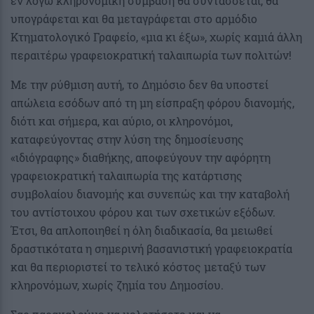
εν λόγω κληρονομική σύμβαση θα συντάσσεται, θα
υπογράφεται και θα μεταγράφεται στο αρμόδιο
Κτηματολογικό Γραφείο, «μια κι έξω», χωρίς καμιά άλλη
περαιτέρω γραφειοκρατική ταλαιπωρία των πολιτών!
Με την ρύθμιση αυτή, το Δημόσιο δεν θα υποστεί
απώλεια εσόδων από τη μη είσπραξη φόρου διανομής,
διότι και σήμερα, και αύριο, οι κληρονόμοι,
καταφεύγοντας στην λύση της δημοσίευσης
«ιδιόγραφης» διαθήκης, αποφεύγουν την αφόρητη
γραφειοκρατική ταλαιπωρία της κατάρτισης
συμβολαίου διανομής και συνεπώς και την καταβολή
του αντίστοιχου φόρου και των σχετικών εξόδων.
Έτσι, θα απλοποιηθεί η όλη διαδικασία, θα μειωθεί
δραστικότατα η σημερινή βασανιστική γραφειοκρατία
και θα περιοριστεί το τελικό κόστος μεταξύ των
κληρονόμων, χωρίς ζημία του Δημοσίου.