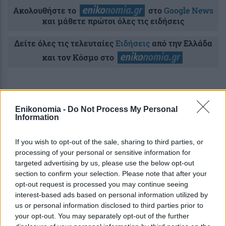
Ακολουθήστε το
στο
Google News
και μάθετε πρώτοι όλες τις ειδήσεις
Δείτε όλες τις τελευταίες
Ειδήσεις
από την Ελλάδα
και τον Κόσμο στο
Enikonomia -
Do Not Process My Personal
Information
Ροή
Οικονομία
Επιχειρήσεις
Επικαιρότητα
If you wish to opt-out of the sale, sharing to third parties, or
5 λεπτά πριν
processing of your personal or sensitive information for
Συντάξεις Σεπτεμβρίου 2026: Πότε θα
targeted advertising by us, please use the below opt-out
γίνουν οι πρώτες πληρωμές
section to confirm your selection. Please note that after your
opt-out request is processed you may continue seeing
interest-based ads based on personal information utilized by
2 ώρες πριν
us or personal information disclosed to third parties prior to
Αποζημιώσεις για πυρόπληκτους: Ποιοι
your opt-out. You may separately opt-out of the further
θα μπορούν να καταθέσουν αίτηση από