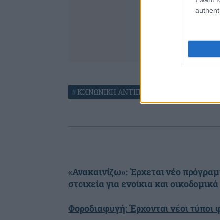
authenti
#
ΚΟΙΝΩΝΙΚΗ ΑΝΤΙΠΑΡΟΧΗ
«Ανακαινίζω»: Έρχεται νέο πρόγραμμ
στοιχεία για ενοίκια και οικοδομικά
Φοροδιαφυγή: Έρχονται νέοι τύποι