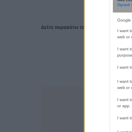
Opted 
Google 
Δείτε παρακάτω το σχετικό ΒΙΝΤΕΟ
I want t
web or d
I want t
purpose
I want 
I want t
web or d
I want t
or app.
I want t
I want t