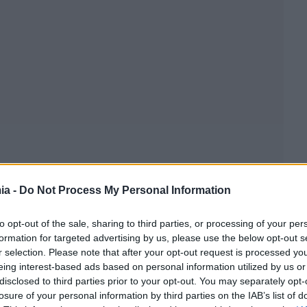
ia -
Do Not Process My Personal Information
to opt-out of the sale, sharing to third parties, or processing of your per
formation for targeted advertising by us, please use the below opt-out s
 Δημοσίου, πρόκειται για αυτά που τόσο καιρό
r selection. Please note that after your opt-out request is processed y
ιοχές στις οποίες βρίσκονται αυτά τα σπίτια. « Αυτά
eing interest-based ads based on personal information utilized by us or
 Παιανία, στον Πύργο, στην Καλαμάτα και στη Λάρισα
disclosed to third parties prior to your opt-out. You may separately opt-
ά θα δημοπρατηθούν εντός του 2026
.
Και περιμένουμε
losure of your personal information by third parties on the IAB’s list of