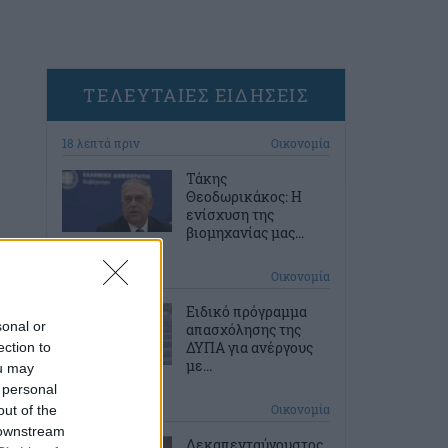
ΤΕΛΕΥΤΑΙΕΣ ΕΙΔΗΣΕΙΣ
18 λεπτά πριν
Οικονομία
Τάκης
Θεοδωρικάκος: Η
ενίσχυση της
βιομηχανίας μας...
48 λεπτά πριν
Οικονομία
Ειδικό πρόγραμμα
sonal or
απασχόλησης της
ΔΥΠΑ για ανέργους
ection to
με...
ou may
 personal
1 ώρα πριν
Οικονομία
out of the
 downstream
Δεκαπενταύγουστος