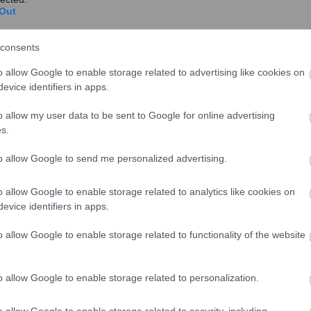
i-asphalise/apozemioseis-kai-parokhes/koinonikos-
Out
consents
o allow Google to enable storage related to advertising like cookies on
evice identifiers in apps.
o allow my user data to be sent to Google for online advertising
s.
to allow Google to send me personalized advertising.
o allow Google to enable storage related to analytics like cookies on
evice identifiers in apps.
o allow Google to enable storage related to functionality of the website
οζημιώσεις και Παροχές → Προγράμματα Κοινωνικού
o allow Google to enable storage related to personalization.
νική ένσταση οφείλουν να αναφέρουν σαφώς τον λόγο
o allow Google to enable storage related to security, including