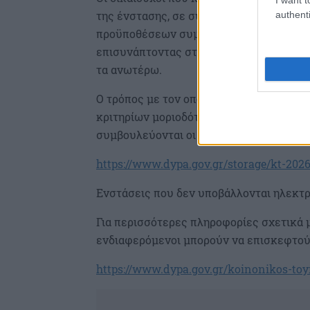
της ένστασης, σε συνάφεια με τον λόγο
authenti
προϋποθέσεων συμμετοχής κ.ο.κ) και να
επισυνάπτοντας στην ένστασή τους ηλε
τα ανωτέρω.
Ο τρόπος με τον οποίο αποδεικνύεται 
κριτηρίων μοριοδότησης περιγράφεται σ
συμβουλεύονται οι δικαιούχοι για τη σω
https://www.dypa.gov.gr/storage/kt-202
Ενστάσεις που δεν υποβάλλονται ηλεκτρ
Για περισσότερες πληροφορίες σχετικά μ
ενδιαφερόμενοι μπορούν να επισκεφτού
https://www.dypa.gov.gr/koinonikos-to