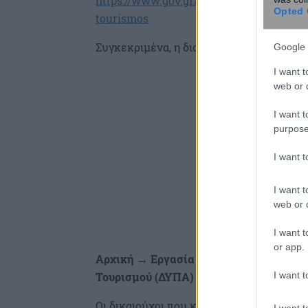
https://www.gov.gr/ipiresies/ergasia-ka
Opted 
tourismos
Συγκεκριμένα, η διαδρομή είναι:
Google 
I want t
web or d
I want t
purpose
I want 
I want t
web or d
I want t
or app.
Αρχική → Εργασία και Ασφάλιση → Απ
I want t
Τουρισμού (ΔΥΠΑ)
Οι δικαιούχοι που καταθέτουν ηλεκτρο
I want t