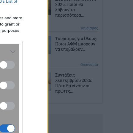
B’s List of
2026: Ποιοι θα
λάβουν τα
περισσότερα...
er and store
to grant or
2 ώρες πριν
Τουρισμός
ed purposes
Τουρισμός για Όλους:
Ποιοι ΑΦΜ μπορούν
να υποβάλουν...
3 ώρες πριν
Οικονομία
Συντάξεις
Σεπτεμβρίου 2026:
Πότε θα γίνουν οι
πρώτες...