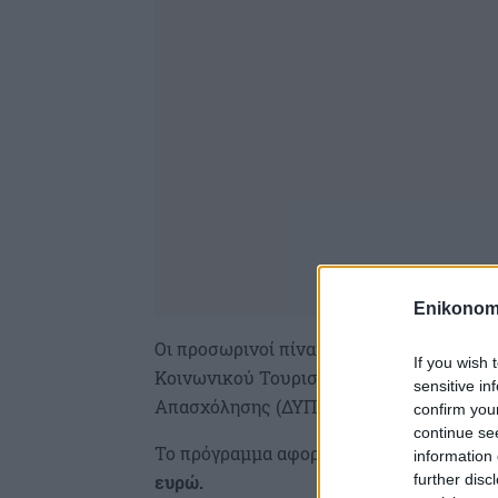
Enikonom
Οι προσωρινοί πίνακες Δικαιούχων, Ωφ
If you wish 
Κοινωνικού Τουρισμού Εργαζομένων – Α
sensitive in
Απασχόλησης (ΔΥΠΑ) αναρτήθηκαν στον ι
confirm you
continue se
Το πρόγραμμα αφορά
300.000 επιταγές
κ
information 
further disc
ευρώ.