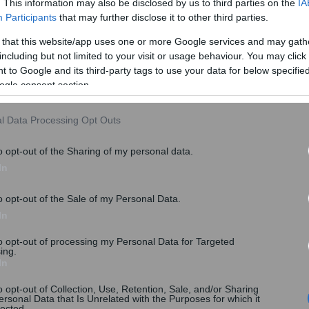
. This information may also be disclosed by us to third parties on the
IA
Participants
that may further disclose it to other third parties.
 that this website/app uses one or more Google services and may gath
including but not limited to your visit or usage behaviour. You may click 
 to Google and its third-party tags to use your data for below specifi
ogle consent section.
l Data Processing Opt Outs
o opt-out of the Sharing of my personal data.
In
o opt-out of the Sale of my Personal Data.
In
ή αίτηση συμμετοχής έχουν δικαίωμα να υποβάλουν
to opt-out of processing my Personal Data for Targeted
νών αποτελεσμάτων από το Σάββατο, 16.05.2026 και
ing.
ι ώρα 23:59
, αποκλειστικά μέσω gov.gr στην
In
o opt-out of Collection, Use, Retention, Sale, and/or Sharing
ersonal Data that Is Unrelated with the Purposes for which it
lected.