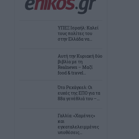
ΥΠΕΞ Ισραήλ: Καλεί
τους πολίτες του
στην Ελλάδα να...
Αυτή την Κυριακή δύο
βιβλία με τη
Realnews – Μαζί
food & travel...
Ότο Ρεχάγκελ: Οι
ευχές της EΠΟ για τα
88α γενέθλιά του –...
Γαλλία: «Χαμένες»
και
εγκαταλελειμμένες
υποθέσεις...