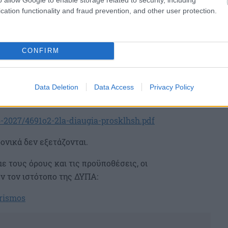
 απόρριψης (π.χ. εσφαλμένη μοριοδότηση, πλήρωση των
cation functionality and fraud prevention, and other user protection.
 τεκμηριώνουν τους ισχυρισμούς τους,
κτρονικά σαρωμένα δικαιολογητικά που αποδεικνύουν
CONFIRM
η πλήρωση των προϋποθέσεων συμμετοχής και των
τη Δημόσια Πρόσκληση, την οποία πρέπει να
Data Deletion
Data Access
Privacy Policy
στή επισύναψη των δικαιολογητικών:
6-2027/4691o2-2la-diaugia-prosklhsh.pdf
ονικά δεν εξετάζονται.
ε τους όρους και τις προϋποθέσεις, οι
ν τον ιστότοπο της ΔΥΠΑ:
yrismos