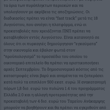
τα όρια των πυρόπληκτων περιοχών και να
υπολογίσουν με ακρίβεια τις αποζημιώσεις. Οι
διαδικασίες πρέπει να είναι “fast track” μετά τις 18
Αυγούστου, που ανοίγει η πλατφόρμα, ενώ οι
προκαταβολές που χρειάζονται ΠΝΠ πρέπει να
καταβληθούν εντός Αυγούστου. Είναι κατανοητό σε
όλους ότι οι πυρκαγιές δημιούργησαν “εγκαύματα”
στην οικονομία και έβαλαν φωτιά στον
“προϋπολογισμό” το προσχέδιο του οποίου το
οικονομικό επιτελείο θα πρέπει να οριστικοποιήσει
αρχές Σεπτεμβρίου. Το δημοσιονομικό κόστος από τις
καταστροφές είναι βαρύ και αναμένεται να ξεπεράσει
κατά πολύ τα επιπλέον 500 εκατ. ευρώ. Η ανακατανομή
πόρων 1,8 δισ. ευρώ του πυλώνα 1.4 του προγράμματος
Ελλάδα 2.0 και η αλλαγή προτεραιότητας από την
προκαταβολή των 4 δισ. ευρώ του Ταμείου Ανάκαμψης
μπορούν να βοηθήσουν και θα πρέπει να εγκριθούν από