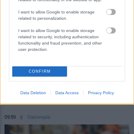
I want to allow Google to enable storage
related to personalization.
Νέα όρια στην αναζήτηση της
I want to allow Google to enable storage
σκοτεινής ύλης από το XENONnT
related to security, including authentication
functionality and fraud prevention, and other
user protection.
CONFIRM
περισσότερα
Data Deletion
Data Access
Privacy Policy
09:59
||
Οικονομία