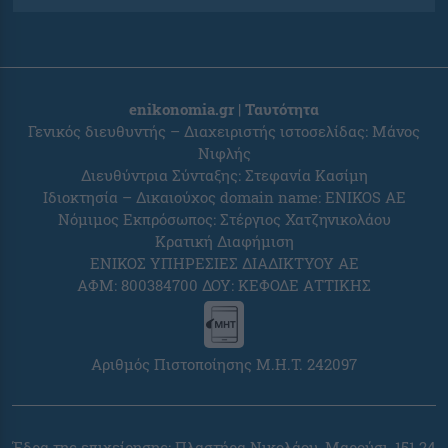
enikonomia.gr | Ταυτότητα
Γενικός διευθυντής – Διαχειριστής ιστοσελίδας: Μάνος
Νιφλής
Διευθύντρια Σύνταξης: Στεφανία Κασίμη
Ιδιοκτησία – Δικαιούχος domain name: ENIKOS AE
Νόμιμος Εκπρόσωπος: Στέργιος Χατζηνικολάου
Κρατική Διαφήμιση
ΕΝΙΚΟΣ ΥΠΗΡΕΣΙΕΣ ΔΙΑΔΙΚΤΥΟΥ ΑΕ
ΑΦΜ: 800384700 ΔΟΥ: ΚΕΦΟΔΕ ΑΤΤΙΚΗΣ
Αριθμός Πιστοποίησης Μ.Η.Τ. 242097
Έδρα της επιχείρησης: Πλαστήρα Νικολάου, Μαρούσι, 151 24