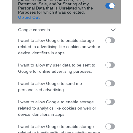
Retention, Sale, and/or Sharing of my
Personal Data that Is Unrelated with the
Purposes for which it was collected.
Opted Out
Google consents
I want to allow Google to enable storage
related to advertising like cookies on web or
device identifiers in apps.
I want to allow my user data to be sent to
Google for online advertising purposes.
Νέα χημική αντίδραση με οξυγόνο και
I want to allow Google to send me
μόνο νερό ως απόβλητο
personalized advertising.
I want to allow Google to enable storage
related to analytics like cookies on web or
device identifiers in apps.
I want to allow Google to enable storage
related to functionality of the website or app.