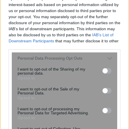
interest-based ads based on personal information utilized by
Λευχαιμία: Οι επιστήμονες
us or personal information disclosed to third parties prior to
ανακάλυψαν την «αχίλλειο πτέρνα»
your opt-out. You may separately opt-out of the further
των καρκινικών κυττάρων – Ανοίγει ο
disclosure of your personal information by third parties on the
δρόμος για νέες θεραπείες
IAB’s list of downstream participants. This information may
also be disclosed by us to third parties on the
IAB’s List of
Downstream Participants
that may further disclose it to other
third parties.
Please note that this website/app uses one or more Google
Personal Data Processing Opt Outs
services and may gather and store information including but
not limited to your visit or usage behaviour. You may click to
I want to opt-out of the Sharing of my
personal data.
grant or deny consent to Google and its third-party tags to
Opted In
use your data for below specified purposes in below Google
consent section.
I want to opt-out of the Sale of my
Personal Data.
Το ύπουλο σύμπτωμα του
Opted In
εμφράγματος που πολλοί νομίζουν ότι
I want to opt-out of processing my
είναι ακίνδυνο – Το εμφανίζουν
Personal Data for Targeted Advertising.
κυρίως οι γυναίκες
Opted In
I want to opt-out of Collection, Use,