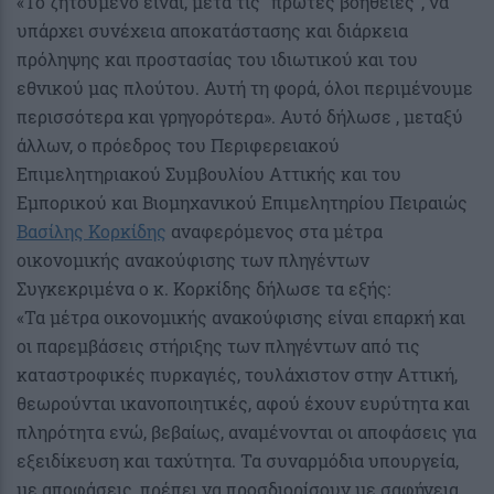
«Το ζητούμενο είναι, μετά τις “πρώτες βοήθειες”, να
υπάρχει συνέχεια αποκατάστασης και διάρκεια
πρόληψης και προστασίας του ιδιωτικού και του
εθνικού μας πλούτου. Αυτή τη φορά, όλοι περιμένουμε
περισσότερα και γρηγορότερα». Αυτό δήλωσε , μεταξύ
άλλων, ο πρόεδρος του Περιφερειακού
Επιμελητηριακού Συμβουλίου Αττικής και του
Εμπορικού και Βιομηχανικού Επιμελητηρίου Πειραιώς
Βασίλης Κορκίδης
αναφερόμενος στα μέτρα
οικονομικής ανακούφισης των πληγέντων
Συγκεκριμένα ο κ. Κορκίδης δήλωσε τα εξής:
«Τα μέτρα οικονομικής ανακούφισης είναι επαρκή και
οι παρεμβάσεις στήριξης των πληγέντων από τις
καταστροφικές πυρκαγιές, τουλάχιστον στην Αττική,
θεωρούνται ικανοποιητικές, αφού έχουν ευρύτητα και
πληρότητα ενώ, βεβαίως, αναμένονται οι αποφάσεις για
εξειδίκευση και ταχύτητα. Τα συναρμόδια υπουργεία,
με αποφάσεις, πρέπει να προσδιορίσουν με σαφήνεια