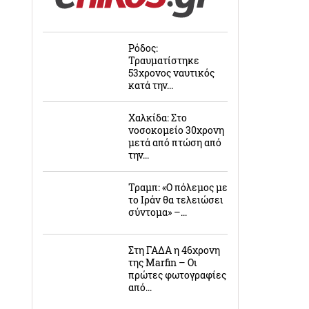
Ρόδος:
Τραυματίστηκε
53χρονος ναυτικός
κατά την...
Χαλκίδα: Στο
νοσοκομείο 30χρονη
μετά από πτώση από
την...
Τραμπ: «Ο πόλεμος με
το Ιράν θα τελειώσει
σύντομα» –...
Στη ΓΑΔΑ η 46χρονη
της Marfin – Οι
πρώτες φωτογραφίες
από...