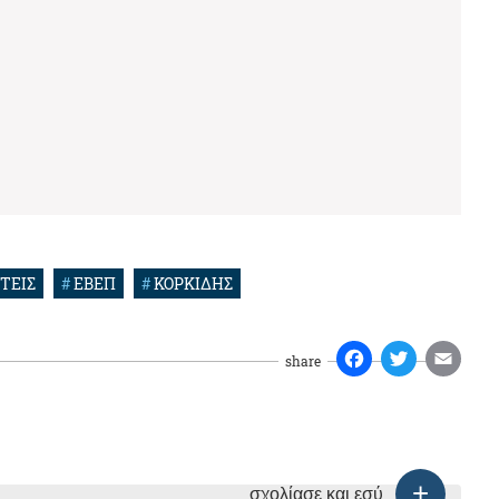
ΤΕΙΣ
#
ΕΒΕΠ
#
ΚΟΡΚΙΔΗΣ
share
σχολίασε και εσύ