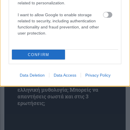
related to personalization.
πακέτο Keyv με 127 εκατ.
εβδομαδιαίες λήψεις
I want to allow Google to enable storage
related to security, including authentication
functionality and fraud prevention, and other
user protection.
CONFIRM
Data Deletion
Data Access
Privacy Policy
Κουίζ: Πόσο καλά θυμάσαι την
ελληνική μυθολογία; Μπορείς να
απαντήσεις σωστά και στις 3
ερωτήσεις;