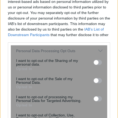
interest-based ads based on personal information utilized by
θαυμαστές του με νέα φωτογραφία
us or personal information disclosed to third parties prior to
your opt-out. You may separately opt-out of the further
disclosure of your personal information by third parties on the
IAB’s list of downstream participants. This information may
also be disclosed by us to third parties on the
IAB’s List of
Downstream Participants
that may further disclose it to other
third parties.
Please note that this website/app uses one or more Google
Personal Data Processing Opt Outs
services and may gather and store information including but
not limited to your visit or usage behaviour. You may click to
I want to opt-out of the Sharing of my
personal data.
grant or deny consent to Google and its third-party tags to
Opted In
use your data for below specified purposes in below Google
consent section.
I want to opt-out of the Sale of my
Personal Data.
Χωρίς αξονικό τομογράφο το
Opted In
«Αττικόν» – Εκτός λειτουργίας και τα
I want to opt-out of processing my
δύο μηχανήματα
Personal Data for Targeted Advertising.
Opted In
I want to opt-out of Collection, Use,