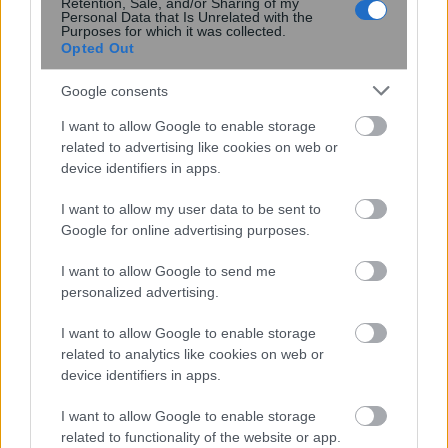
Retention, Sale, and/or Sharing of my
Personal Data that Is Unrelated with the
Purposes for which it was collected.
Opted Out
Google consents
I want to allow Google to enable storage
related to advertising like cookies on web or
device identifiers in apps.
ΙΣΑ: Αναστολή της υποχρεωτικής
καταχώρισης διαγνωστικών
I want to allow my user data to be sent to
εξετάσεων στο Ψηφιακό Αποθετήριο
Google for online advertising purposes.
I want to allow Google to send me
personalized advertising.
I want to allow Google to enable storage
related to analytics like cookies on web or
device identifiers in apps.
I want to allow Google to enable storage
related to functionality of the website or app.