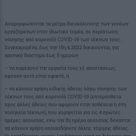
Αναμορφώνονται τα μέτρα διευκόλυνσης των γονέων
εργαζόμενων στον ιδιωτικό τομέα, σε περίπτωση
νόσησης από κορονοϊό COVID-19 των τέκνων τους.
Συγκεκριμένα, έως την 15η.4.2022 δικαιούνται, για
χρονικό διάστημα έως 5 ημερών
– να παρέχουν την εργασία τους εξ αποστάσεως,
εφόσον αυτό είναι εφικτό, ή
– να κάνουν χρήση ειδικής άδειας λόγω νόσησης των
τέκνων τους από κορονοϊό COVID-19 (επιπρόσθετα
προς άλλες άδειες που αφορούν στην ασθένεια ή στη
νοσηλεία τέκνων), που χορηγείται για τις 4 πρώτες
ημέρες απουσίας, ενώ την 5η ημέρα απουσίας δύνανται
να κάνουν χρήση οποιασδήποτε άλλης νόμιμης άδειας.
Οι εργαζόμενοι γονείς λαμβάνουν, κατά τη διάρκεια της