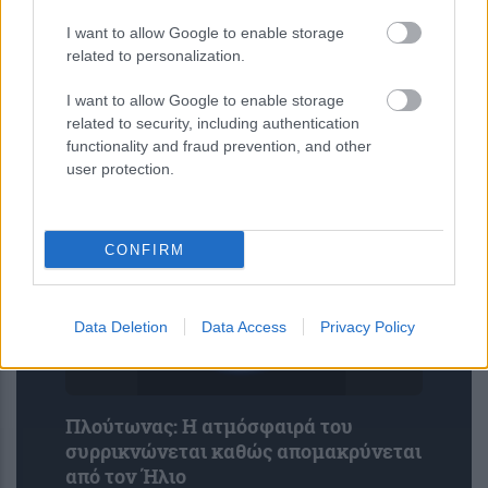
I want to allow Google to enable storage
related to personalization.
Η Anthropic βελτιώνει τα φίλτρα
I want to allow Google to enable storage
ασφαλείας της βιολογίας του Claude
related to security, including authentication
Fable 5 για τη μείωση των ψευδών
functionality and fraud prevention, and other
θετικών αποτελεσμάτων
user protection.
CONFIRM
Data Deletion
Data Access
Privacy Policy
Πλούτωνας: Η ατμόσφαιρά του
συρρικνώνεται καθώς απομακρύνεται
από τον Ήλιο