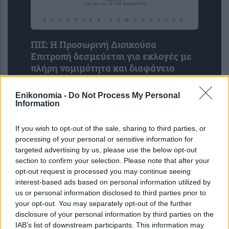
ΠΙΣ: Η Προσωρινή Διοικούσα
Επιτροπή δεσμεύεται για εκλογές με
πλήρη νομιμότητα και διαφάνεια
Enikonomia -
Do Not Process My Personal
Information
If you wish to opt-out of the sale, sharing to third parties, or
processing of your personal or sensitive information for
targeted advertising by us, please use the below opt-out
section to confirm your selection. Please note that after your
opt-out request is processed you may continue seeing
interest-based ads based on personal information utilized by
«Μου έδιναν 2,5 χρόνια ζωής»: Η
us or personal information disclosed to third parties prior to
ιστορία της γυναίκας που νίκησε τα
your opt-out. You may separately opt-out of the further
προγνωστικά και έδωσε φωνή στους
disclosure of your personal information by third parties on the
IAB’s list of downstream participants. This information may
ασθενείς