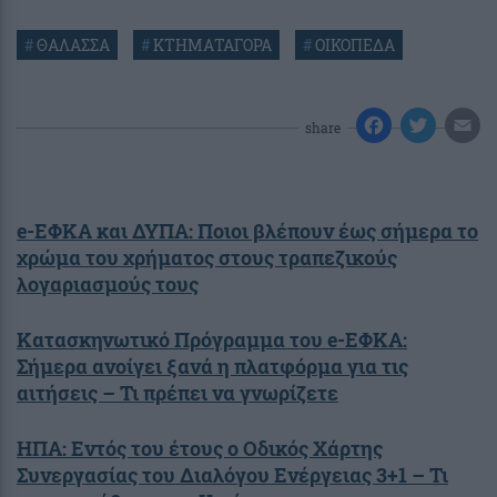
#
ΘΑΛΑΣΣΑ
#
ΚΤΗΜΑΤΑΓΟΡΑ
#
ΟΙΚΟΠΕΔΑ
share
e-ΕΦΚΑ και ΔΥΠΑ: Ποιοι βλέπουν έως σήμερα το
χρώμα του χρήματος στους τραπεζικούς
λογαριασμούς τους
Κατασκηνωτικό Πρόγραμμα του e-ΕΦΚΑ:
Σήμερα ανοίγει ξανά η πλατφόρμα για τις
αιτήσεις – Τι πρέπει να γνωρίζετε
ΗΠΑ: Εντός του έτους ο Οδικός Χάρτης
Συνεργασίας του Διαλόγου Ενέργειας 3+1 – Τι