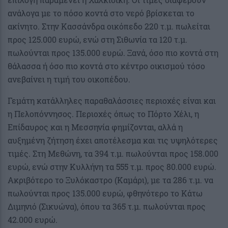
ανάλογα με το πόσο κοντά στο νερό βρίσκεται το
ακίνητο. Στην Κασσάνδρα οικόπεδο 220 τ.μ. πωλείται
προς 125.000 ευρώ, ενώ στη Σιθωνία τα 120 τ.μ.
πωλούνται προς 135.000 ευρώ. Ξανά, όσο πιο κοντά στη
θάλασσα ή όσο πιο κοντά στο κέντρο οικισμού τόσο
ανεβαίνει η τιμή του οικοπέδου.
Γεμάτη κατάλληλες παραθαλάσσιες περιοχές είναι και
η Πελοπόννησος. Περιοχές όπως το Πόρτο Χέλι, η
Επίδαυρος και η Μεσσηνία φημίζονται, αλλά η
αυξημένη ζήτηση έχει αποτέλεσμα και τις υψηλότερες
τιμές. Στη Μεθώνη, τα 394 τ.μ. πωλούνται προς 158.000
ευρώ, ενώ στην Κυλλήνη τα 555 τ.μ. προς 80.000 ευρώ.
Ακριβότερο το Ξυλόκαστρο (Καμάρι), με τα 286 τ.μ. να
πωλούνται προς 135.000 ευρώ, φθηνότερο το Κάτω
Διμηνιό (Σικυώνα), όπου τα 365 τ.μ. πωλούνται προς
42.000 ευρώ.