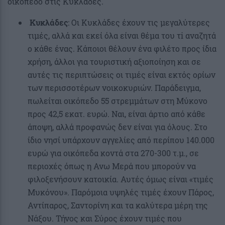
οικόπεδο στις Κυκλάδες.
Κυκλάδες
: Οι Κυκλάδες έχουν τις μεγαλύτερες
τιμές, αλλά και εκεί όλα είναι θέμα του τi αναζητά
ο κάθε ένας. Κάποιοι θέλουν ένα φιλέτο προς ίδια
χρήση, άλλοι για τουριστική αξιοποίηση και σε
αυτές τις περιπτώσεις οι τιμές είναι εκτός ορίων
των περισσοτέρων νοικοκυριών. Παράδειγμα,
πωλείται οικόπεδο 55 στρεμμάτων στη Μύκονο
προς 42,5 εκατ. ευρώ. Ναι, είναι άρτιο από κάθε
άποψη, αλλά προφανώς δεν είναι για όλους. Στο
ίδιο νησί υπάρχουν αγγελίες από περίπου 140.000
ευρώ για οικόπεδα κοντά στα 270-300 τ.μ., σε
περιοχές όπως η Ανω Μερά που μπορούν να
φιλοξενήσουν κατοικία. Αυτές όμως είναι «τιμές
Μυκόνου». Παρόμοια υψηλές τιμές έχουν Πάρος,
Αντίπαρος, Σαντορίνη και τα καλύτερα μέρη της
Νάξου. Τήνος και Σύρος έχουν τιμές που