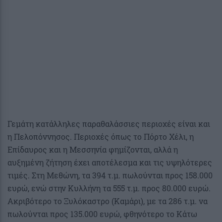
Γεμάτη κατάλληλες παραθαλάσσιες περιοχές είναι και
η Πελοπόννησος. Περιοχές όπως το Πόρτο Χέλι, η
Επίδαυρος και η Μεσσηνία φημίζονται, αλλά η
αυξημένη ζήτηση έχει αποτέλεσμα και τις υψηλότερες
τιμές. Στη Μεθώνη, τα 394 τ.μ. πωλούνται προς 158.000
ευρώ, ενώ στην Κυλλήνη τα 555 τ.μ. προς 80.000 ευρώ.
Ακριβότερο το Ξυλόκαστρο (Καμάρι), με τα 286 τ.μ. να
πωλούνται προς 135.000 ευρώ, φθηνότερο το Κάτω