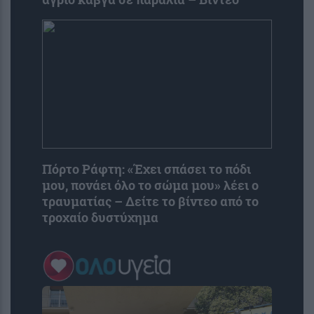
Πόρτο Ράφτη: «Έχει σπάσει το πόδι
μου, πονάει όλο το σώμα μου» λέει ο
τραυματίας – Δείτε το βίντεο από το
τροχαίο δυστύχημα