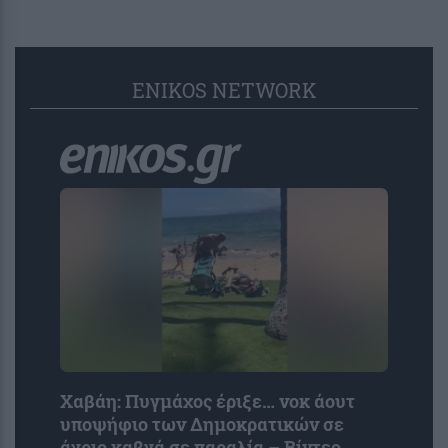
ENIKOS NETWORK
Χαβάη: Πυγμάχος έριξε… νοκ άουτ
υποψήφιο των Δημοκρατικών σε
άγριο καβγά σε παραλία – Βίντεο