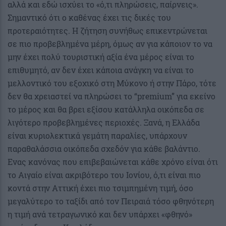
αλλά και εδώ ισχύει το «ό,τι πληρώσεις, παίρνεις».
Σημαντικό ότι ο καθένας έχει τις δικές του
προτεραιότητες. Η ζήτηση συνήθως επικεντρώνεται
σε πιο προβεβλημένα μέρη, όμως αν για κάποιον το να
μην έχει πολύ τουριστική αξία ένα μέρος είναι το
επιθυμητό, αν δεν έχει κάποια ανάγκη να είναι το
μελλοντικό του εξοχικό στη Μύκονο ή στην Πάρο, τότε
δεν θα χρειαστεί να πληρώσει το “premium” για εκείνο
το μέρος και θα βρει εξίσου κατάλληλα οικόπεδα σε
λιγότερο προβεβλημένες περιοχές. Ξανά, η Ελλάδα
είναι κυριολεκτικά γεμάτη παραλίες, υπάρχουν
παραθαλάσσια οικόπεδα σχεδόν για κάθε βαλάντιο.
Ενας κανόνας που επιβεβαιώνεται κάθε χρόνο είναι ότι
το Αιγαίο είναι ακριβότερο του Ιονίου, ό,τι είναι πιο
κοντά στην Αττική έχει πιο τσιμπημένη τιμή, όσο
μεγαλύτερο το ταξίδι από τον Πειραιά τόσο φθηνότερη
η τιμή ανά τετραγωνικό και δεν υπάρχει «φθηνό»