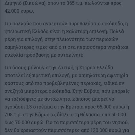
Διμηνιό (Σικυώνα), όπου τα 365 τ.μ. πωλούνται προς
42.000 ευρώ.
Για πολλούς που αναζητούν παραθαλάσσιο οικόπεδο, η
ηπειρωτική Ελλάδα είναι η καλύτερη επιλογή. Πολλά
μέρη για επιλογή, στην πλειονότητα των περιοχών
χαμηλότερες τιμές από ό,τι στα περισσότερα νησιά και
ευκολία πρόσβασης με αυτοκίνητο.
Για όσους μένουν στην Αττική, η Στερεά Ελλάδα
αποτελεί εξαιρετική επιλογή, με χαμηλότερη αφετηρία
κόστους από πιο προβεβλημένες περιοχές, ειδικά αν
αναζητά μικρότερα οικόπεδα. Στην Εύβοια, που μπορείς
να ταξιδέψεις με αυτοκίνητο, κάποιος μπορεί να
αγοράσει 1,3 στρέμμα στην Ερέτρια προς 65.000 ευρώ ή
708 τ.μ. στην Κάρυστο, δίπλα στη θάλασσα, από 50.000
έως 70.000 ευρώ. Για τα περισσότερα μέρη του νησιού,
δεν θα χρειαστούν περισσότερες από 120.000 ευρώ για