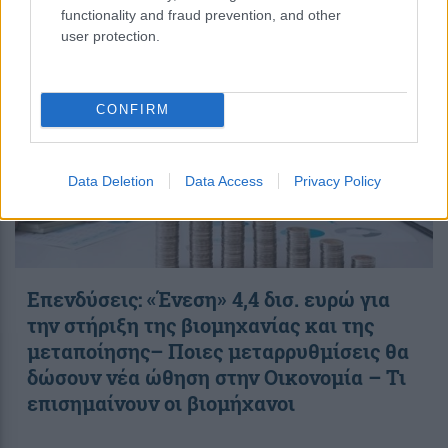
07:14
||
Οικονομία
functionality and fraud prevention, and other
user protection.
CONFIRM
Data Deletion
Data Access
Privacy Policy
Επενδύσεις: «Ένεση» 4,4 δισ. ευρώ για
την στήριξη της βιομηχανίας και της
μεταποίησης– Ποιες μεταρρυθμίσεις θα
δώσουν νέα ώθηση στην Οικονομία – Τι
επισημαίνουν οι βιομήχανοι