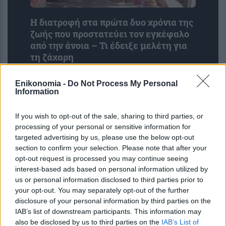
Η διατροφή στα πρώτα δυο χρόνια της
ζωής που προστατεύει τον εγκέφαλο
από την άνοια – Τι έδειξε μελέτη για
τη ζάχαρη
Enikonomia -
Do Not Process My Personal
Information
If you wish to opt-out of the sale, sharing to third parties, or
processing of your personal or sensitive information for
targeted advertising by us, please use the below opt-out
section to confirm your selection. Please note that after your
opt-out request is processed you may continue seeing
interest-based ads based on personal information utilized by
Δροσιστείτε άμεσα τις ζεστές μέρες
us or personal information disclosed to third parties prior to
με το κόλπο των 10 δευτερολέπτων
your opt-out. You may separately opt-out of the further
disclosure of your personal information by third parties on the
που λατρεύουν οι… σεφ
IAB’s list of downstream participants. This information may
also be disclosed by us to third parties on the
IAB’s List of