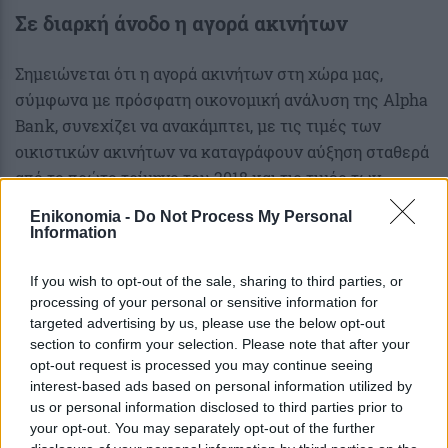
Σε διαρκή άνοδο η αγορά ακινήτων
Σημειώνεται ότι η αγορά ακινήτων στη χώρα μας,
σύμφωνα με πρόσφατη οικονομική ανάλυση της Alpha
Bank, συνεχίζει να ανακάμπτει, με τις τιμές των
οικιστικών ακινήτων να καταγράφουν αύξηση σταθερά
από το πρώτο τρίμηνο του 2018 και τις τιμές των
επαγγελματικών ακινήτων – γραφείων και
Enikonomia -
Do Not Process My Personal
καταστημάτων- να παραμένουν σε ανοδική τροχιά. Η
Information
πορεία της αγοράς ακινήτων χαρακτηρίζεται από
ισχυρά αποτελέσματα βάσης, σύμφωνα με τους
If you wish to opt-out of the sale, sharing to third parties, or
processing of your personal or sensitive information for
αναλυτές της Alpha Bank στο εβδομαδιαία οικονομικό
targeted advertising by us, please use the below opt-out
δελτίο της Τράπεζας και επηρεάζεται από παράγοντες
section to confirm your selection. Please note that after your
που συνδέονται τόσο με την πλευρά της προσφοράς,
opt-out request is processed you may continue seeing
όσο και της ζήτησης, όπως η επιστροφή σε θετικούς
interest-based ads based on personal information utilized by
us or personal information disclosed to third parties prior to
ρυθμούς οικονομικής μεγέθυνσης από το 2017 και η
your opt-out. You may separately opt-out of the further
θεαματική περαιτέρω ισχυροποίησή τους την