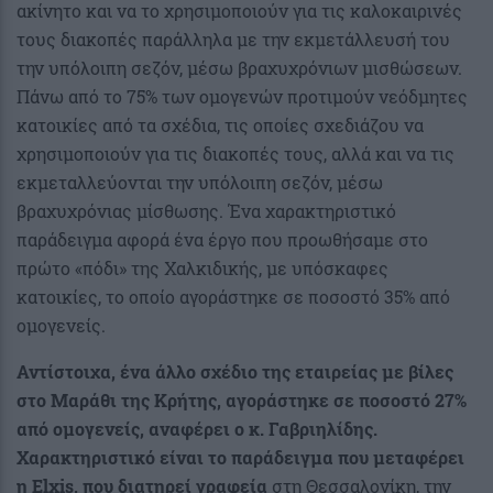
ακίνητο και να το χρησιμοποιούν για τις καλοκαιρινές
τους διακοπές παράλληλα με την εκμετάλλευσή του
την υπόλοιπη σεζόν, μέσω βραχυχρόνιων μισθώσεων.
Πάνω από το 75% των ομογενών προτιμούν νεόδμητες
κατοικίες από τα σχέδια, τις οποίες σχεδιάζου να
χρησιμοποιούν για τις διακοπές τους, αλλά και να τις
εκμεταλλεύονται την υπόλοιπη σεζόν, μέσω
βραχυχρόνιας μίσθωσης. Ένα χαρακτηριστικό
παράδειγμα αφορά ένα έργο που προωθήσαμε στο
πρώτο «πόδι» της Χαλκιδικής, με υπόσκαφες
κατοικίες, το οποίο αγοράστηκε σε ποσοστό 35% από
ομογενείς.
Αντίστοιχα, ένα άλλο σχέδιο της εταιρείας με βίλες
στο Μαράθι της Κρήτης, αγοράστηκε σε ποσοστό 27%
από ομογενείς, αναφέρει ο κ. Γαβριηλίδης.
Χαρακτηριστικό είναι το παράδειγμα που μεταφέρει
η Elxis, που διατηρεί γραφεία
στη Θεσσαλονίκη, την