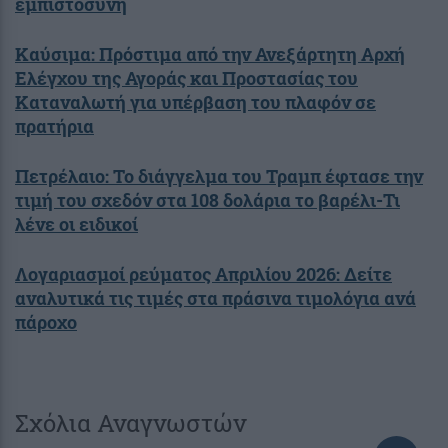
εμπιστοσύνη
Καύσιμα: Πρόστιμα από την Ανεξάρτητη Αρχή
Ελέγχου της Αγοράς και Προστασίας του
Καταναλωτή για υπέρβαση του πλαφόν σε
πρατήρια
Πετρέλαιο: Το διάγγελμα του Τραμπ έφτασε την
τιμή του σχεδόν στα 108 δολάρια το βαρέλι-Τι
λένε οι ειδικοί
Λογαριασμοί ρεύματος Απριλίου 2026: Δείτε
αναλυτικά τις τιμές στα πράσινα τιμολόγια ανά
πάροχο
Σχόλια Αναγνωστών