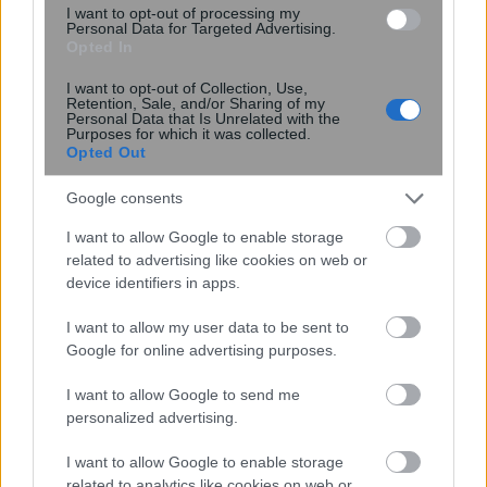
I want to opt-out of processing my
Διευθέτηση των αποζημιώσεων των
Personal Data for Targeted Advertising.
Στρατιωτικών Ιατρών, μετά από
Opted In
αίτημα του ΙΣΑ
I want to opt-out of Collection, Use,
Retention, Sale, and/or Sharing of my
Personal Data that Is Unrelated with the
Purposes for which it was collected.
Opted Out
Google consents
I want to allow Google to enable storage
related to advertising like cookies on web or
device identifiers in apps.
I want to allow my user data to be sent to
Καρκίνος του μαστού: Νέα δεδομένα
Google for online advertising purposes.
για την καταστολή της ωοθηκικής
λειτουργίας
I want to allow Google to send me
personalized advertising.
I want to allow Google to enable storage
related to analytics like cookies on web or