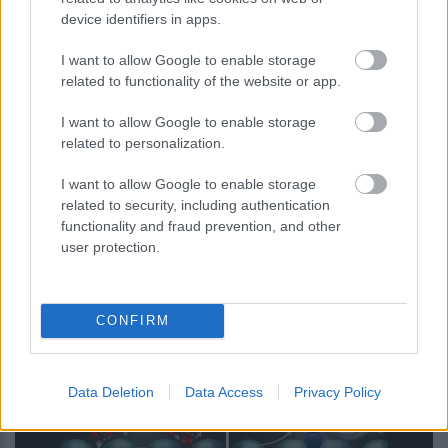
device identifiers in apps.
I want to allow Google to enable storage
related to functionality of the website or app.
I want to allow Google to enable storage
related to personalization.
I want to allow Google to enable storage
related to security, including authentication
Κενό ασφαλείας στο iCloud Private
functionality and fraud prevention, and other
Relay της Apple μπορεί να
user protection.
αποκαλύψει την πραγματική
διεύθυνση IP
CONFIRM
Data Deletion
Data Access
Privacy Policy