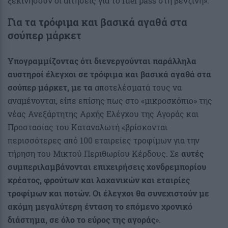
ξεκινήσουν οι αιτήσεις για το fuel pass στη βενζίνη».
Για τα
τρόφιμα και βασικά αγαθά στα
σούπερ μάρκετ
Υπογραμμίζοντας ότι διενεργούνται παράλληλα
αυστηροί έλεγχοι σε τρόφιμα και βασικά αγαθά στα
σούπερ μάρκετ, με τα
αποτελέσματά τους να
αναμένονται, είπε επίσης πως στο «μικροσκόπιο» της
νέας Ανεξάρτητης Αρχής Ελέγχου της Αγοράς και
Προστασίας του Καταναλωτή «βρίσκονται
περισσότερες από 100 εταιρείες τροφίμων για την
τήρηση του Μικτού Περιθωρίου Κέρδους. Σε
αυτές
συμπεριλαμβάνονται επιχειρήσεις χονδρεμπορίου
κρέατος, φρούτων και λαχανικών και εταιρίες
τροφίμων και ποτών. Οι έλεγχοι θα συνεχιστούν με
ακόμη μεγαλύτερη ένταση το επόμενο χρονικό
διάστημα, σε όλο το εύρος της αγοράς
».