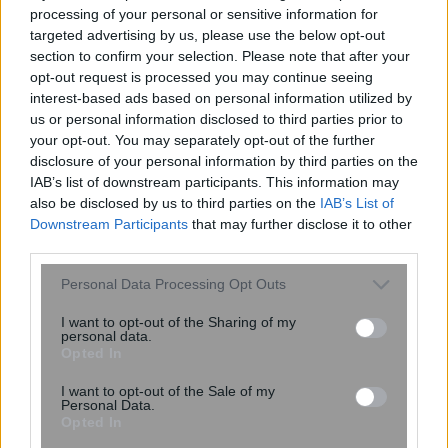
processing of your personal or sensitive information for
targeted advertising by us, please use the below opt-out
section to confirm your selection. Please note that after your
opt-out request is processed you may continue seeing
Τα 3 ζώδια που λαμβάνουν ένα
interest-based ads based on personal information utilized by
σημαντικό μήνυμα από το σύμπαν –
us or personal information disclosed to third parties prior to
«Οι μεγάλες επιτυχίες δεν έρχονται
your opt-out. You may separately opt-out of the further
τυχαία»
disclosure of your personal information by third parties on the
IAB’s list of downstream participants. This information may
also be disclosed by us to third parties on the
IAB’s List of
Downstream Participants
that may further disclose it to other
third parties.
Please note that this website/app uses one or more Google
Personal Data Processing Opt Outs
services and may gather and store information including but
not limited to your visit or usage behaviour. You may click to
I want to opt-out of the Sharing of my
personal data.
grant or deny consent to Google and its third-party tags to
Opted In
use your data for below specified purposes in below Google
consent section.
I want to opt-out of the Sale of my
Personal Data.
Opted In