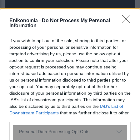
Enikonomia -
Do Not Process My Personal
Information
If you wish to opt-out of the sale, sharing to third parties, or
processing of your personal or sensitive information for
targeted advertising by us, please use the below opt-out
section to confirm your selection. Please note that after your
opt-out request is processed you may continue seeing
interest-based ads based on personal information utilized by
us or personal information disclosed to third parties prior to
your opt-out. You may separately opt-out of the further
Η ομιλία των παιδιών μπορεί να
disclosure of your personal information by third parties on the
αποκαλύπτει τον μελλοντικό κίνδυνο
IAB’s list of downstream participants. This information may
κατάθλιψης και άγχους – Τι έδειξε
also be disclosed by us to third parties on the
IAB’s List of
Downstream Participants
that may further disclose it to other
μελέτη του Stanford με ...
third parties.
Please note that this website/app uses one or more Google
Personal Data Processing Opt Outs
services and may gather and store information including but