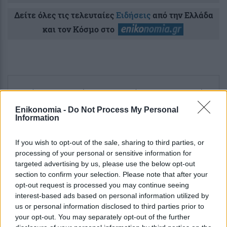
Δείτε όλες τις τελευταίες
Ειδήσεις
από την Ελλάδα
και τον Κόσμο στο
Ροή
Οικονομία
Επιχειρήσεις
Επικαιρότητα
Enikonomia -
Do Not Process My Personal
Information
50 λεπτά πριν
Moneymaxxing: Η νέα τάση της Gen Z
If you wish to opt-out of the sale, sharing to third parties, or
στα social media για τη διαχείριση των
processing of your personal or sensitive information for
οικονομικών
targeted advertising by us, please use the below opt-out
section to confirm your selection. Please note that after your
7 ώρες πριν
opt-out request is processed you may continue seeing
Η Realnews αυτής της Κυριακής
interest-based ads based on personal information utilized by
us or personal information disclosed to third parties prior to
your opt-out. You may separately opt-out of the further
12 ώρες πριν