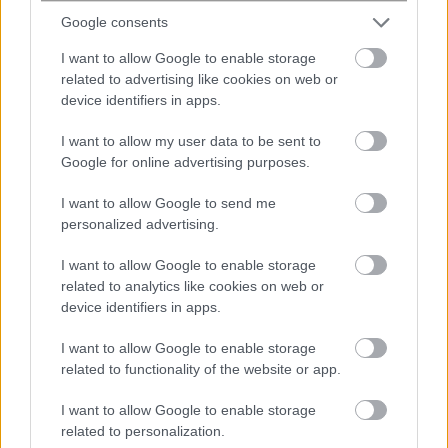
Google consents
I want to allow Google to enable storage
Ξεπέρασε τους 39 βαθμούς ο
related to advertising like cookies on web or
υδράργυρος το Σάββατο – Red Code
device identifiers in apps.
για πολύ υψηλό κίνδυνο πυρκαγιάς σε
έξι περιφέρειες
I want to allow my user data to be sent to
Google for online advertising purposes.
I want to allow Google to send me
personalized advertising.
I want to allow Google to enable storage
related to analytics like cookies on web or
device identifiers in apps.
I want to allow Google to enable storage
related to functionality of the website or app.
Χαμάς: «Έτοιμη» για τη δεύτερη φάση
του σχεδίου Τραμπ στη Γάζα –
I want to allow Google to enable storage
«Πιέστε το Ισραήλ να το εφαρμόσει»
related to personalization.